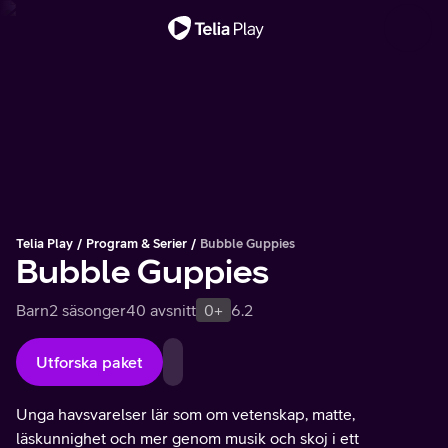
Viktigt meddelande
Telia Play
Program & Serier
Bubble Guppies
Bubble Guppies
Barn
2 säsonger
40 avsnitt
0+
6.2
Utforska paket
Unga havsvarelser lär som om vetenskap, matte,
läskunnighet och mer genom musik och skoj i ett