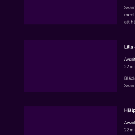
Svamp
med d
att 
Lill
Avsnit
22 mi
Bläc
Svamp
Hjälp
Avsnit
22 mi