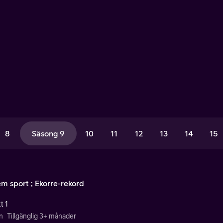
8
Säsong 9
10
11
12
13
14
15
em sport ; Ekorre-rekord
t 1
n
Tillgänglig 3+ månader