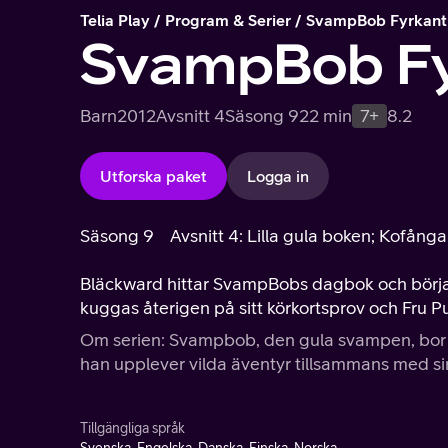
Telia Play
Program & Serier
SvampBob Fyrkant
SvampBob Fy
Barn
2012
Avsnitt 4
Säsong 9
22 min
7+
8.2
Utforska paket
Logga in
Säsong 9
Avsnitt 4: Lilla gula boken; Kofång
Bläckward hittar SvampBobs dagbok och börja
kuggas återigen på sitt körkortsprov och Fru Pu
Om serien: Svampbob, den gula svampen, bor dj
han upplever vilda äventyr tillsammans med sin
Tillgängliga språk