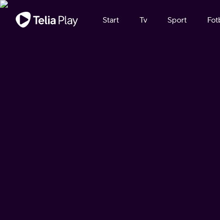
Viktigt meddelande
Start
Tv
Sport
Fot