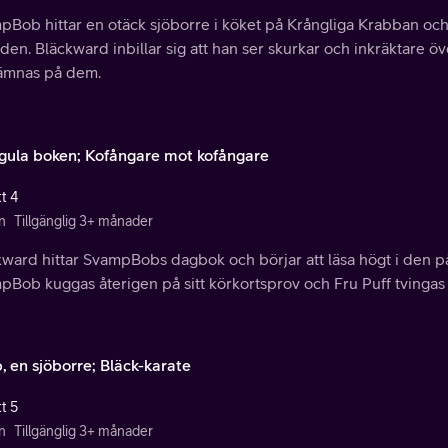
Bob hittar en otäck sjöborre i köket på Krångliga Krabban och gö
en. Bläckward inbillar sig att han ser skurkar och inkräktare övera
hämnas på dem.
a gula boken; Kofångare mot kofångare
t 4
n
Tillgänglig 3+ månader
kward hittar SvampBobs dagbok och börjar att läsa högt i den p
Bob kuggas återigen på sitt körkortsprov och Fru Puff tvingas 
, en sjöborre; Bläck-karate
t 5
n
Tillgänglig 3+ månader