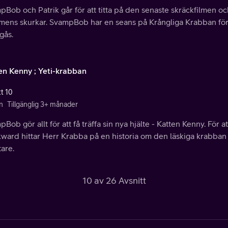
Bob och Patrik går för att titta på den senaste skräckfilmen och
lmens skurkar. SvampBob har en seans på Krångliga Krabban för a
gås.
en Kenny ; Yeti-krabban
tt 10
n
Tillgänglig 3+ månader
Bob gör allt för att få träffa sin nya hjälte - Katten Kenny. För a
ward hittar Herr Krabba på en historia om den läskiga krabban 
are.
10 av 26 Avsnitt