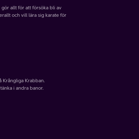
r allt för att försöka bli av
llt och vill lära sig karate för
å Krångliga Krabban.
tänka i andra banor.