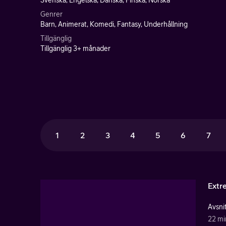
Svenska, Engelska, Danska, Finska, Norska
Genrer
Barn, Animerat, Komedi, Fantasy, Underhållning
Tillgänglig
Tillgänglig 3+ månader
1
2
3
4
5
6
7
Extr
Avsnit
22 mi