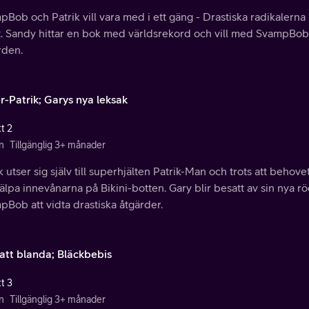
Bob och Patrik vill vara med i ett gäng - Drastiska radikalern
. Sandy hittar en bok med världsrekord och vill med SvampBobs h
rden.
r-Patrik; Garys nya leksak
t 2
n
Tillgänglig 3+ månader
k utser sig själv till superhjälten Patrik-Man och trots att behovet
jälpa innevånarna på Bikini-botten. Gary blir besatt av sin nya rö
Bob att vidta drastiska åtgärder.
 att blanda; Bläckbebis
t 3
n
Tillgänglig 3+ månader