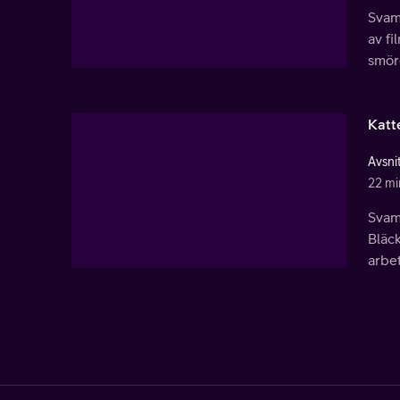
Svamp
av fi
smör
Katt
Avsni
22 mi
Svamp
Bläck
arbet