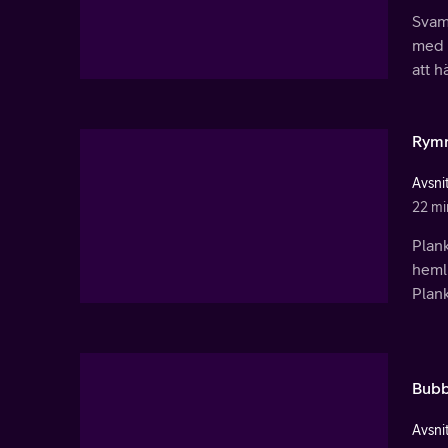
Svamp
med d
att 
Rymn
Avsnit
22 mi
Plank
heml
Plank
Bubb
Avsnit