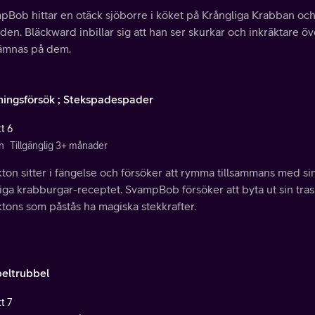
Bob hittar en otäck sjöborre i köket på Krångliga Krabban och gö
en. Bläckward inbillar sig att han ser skurkar och inkräktare övera
hämnas på dem.
ingsförsök ; Stekspadespader
t 6
n
Tillgänglig 3+ månader
ton sitter i fängelse och försöker att rymma tillsammans med sin
iga krabburgar-receptet. SvampBob försöker att byta ut sin tra
tons som påstås ha magiska stekkrafter.
eltrubbel
t 7