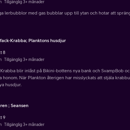
n
Tillgänglig 3+ månader
ga lerbubblor med gas bubblar upp till ytan och hotar att spräng
fack-Krabba; Planktons husdjur
t 8
n
Tillgänglig 3+ månader
Krabba blir inlåst på Bikini-bottens nya bank och SvampBob och
 honom. När Plankton återigen har misslyckats att stjäla krabbur
nya husdjur.
aren ; Seansen
t 9
n
Tillgänglig 3+ månader