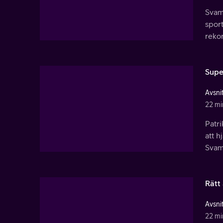
Svamp
sport
reko
Supe
Avsnit
22 mi
Patri
att h
Svamp
Rätt
Avsnit
22 mi