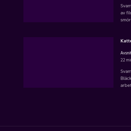
Svamp
av fi
smör
Katt
Avsni
22 mi
Svamp
Bläck
arbet