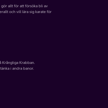
r allt för att försöka bli av
llt och vill lära sig karate för
å Krångliga Krabban.
tänka i andra banor.