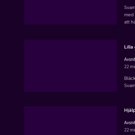
Svamp
med d
att 
Lill
Avsnit
22 mi
Bläc
Svamp
Hjälp
Avsnit
22 mi