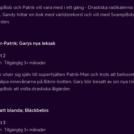
Bob och Patrik vill vara med i ett gäng - Drastiska radikalern
. Sandy hittar en bok med världsrekord och vill med SvampBobs h
rden.
r-Patrik; Garys nya leksak
t 2
n
Tillgänglig 3+ månader
k utser sig själv till superhjälten Patrik-Man och trots att behovet
jälpa innevånarna på Bikini-botten. Gary blir besatt av sin nya rö
Bob att vidta drastiska åtgärder.
 att blanda; Bläckbebis
t 3
n
Tillgänglig 3+ månader