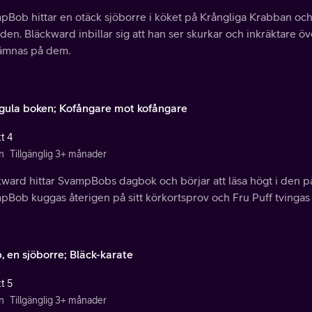
Bob hittar en otäck sjöborre i köket på Krångliga Krabban och gö
en. Bläckward inbillar sig att han ser skurkar och inkräktare övera
hämnas på dem.
a gula boken; Kofångare mot kofångare
t 4
n
Tillgänglig 3+ månader
kward hittar SvampBobs dagbok och börjar att läsa högt i den p
Bob kuggas återigen på sitt körkortsprov och Fru Puff tvingas 
, en sjöborre; Bläck-karate
t 5
n
Tillgänglig 3+ månader