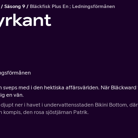
Säsong 9
Bläckfisk Plus En ; Ledningsförmånen
rkant
ningsförmånen
ch sveps med i den hektiska affärsvärlden. När Bläckward 
sig en vän.
upt ner i havet i undervattensstaden Bikini Bottom, där
 kompis, den rosa sjöstjärnan Patrik.