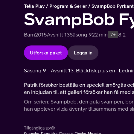
Telia Play
Program & Serier
SvampBob Fyrkant
SvampBob Fy
Barn
2015
Avsnitt 13
Säsong 9
22 min
7+
8.2
Utforska paket
Logga in
Säsong 9
Avsnitt 13: Bläckfisk plus en ; Led
Patrik försöker beställa en speciell smörgås o
en inbjudan till ett galleri försöker han få med 
Om serien: Svampbob, den gula svampen, bor dj
han upplever vilda äventyr tillsammans med sin
Tillgängliga språk