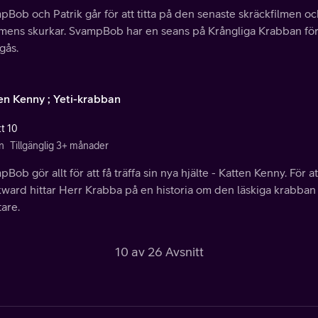
Bob och Patrik går för att titta på den senaste skräckfilmen och
lmens skurkar. SvampBob har en seans på Krångliga Krabban för a
gås.
en Kenny ; Yeti-krabban
tt 10
n
Tillgänglig 3+ månader
Bob gör allt för att få träffa sin nya hjälte - Katten Kenny. För a
ward hittar Herr Krabba på en historia om den läskiga krabban 
are.
10 av 26 Avsnitt