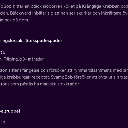
Bob hittar en otäck sjöborre i köket på Krångliga Krabban och gö
en. Bläckward inbillar sig att han ser skurkar och inkräktare övera
hämnas på dem.
ingsförsök ; Stekspadespader
t 6
n
Tillgänglig 3+ månader
ton sitter i fängelse och försöker att rymma tillsammans med sin
iga krabburgar-receptet. SvampBob försöker att byta ut sin tra
tons som påstås ha magiska stekkrafter.
eltrubbel
t 7