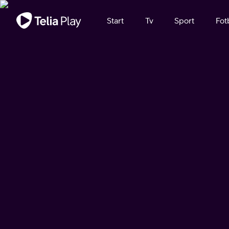
Viktigt meddelande
Start
Tv
Sport
Fot