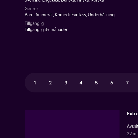
Svenska, Engelska, Danska, Finska, Norska
Genrer
Barn, Animerat, Komedi, Fantasy, Underhållning
Tillgänglig
Tillgänglig 3+ månader
1
2
3
4
5
6
7
Extr
Avsnit
22 mi