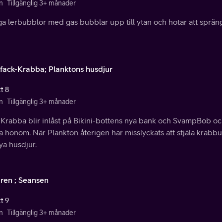
n
Tillgänglig 3+ månader
ga lerbubblor med gas bubblar upp till ytan och hotar att spräng
fack-Krabba; Planktons husdjur
t 8
n
Tillgänglig 3+ månader
Krabba blir inlåst på Bikini-bottens nya bank och SvampBob och
 honom. När Plankton återigen har misslyckats att stjäla krabbur
nya husdjur.
aren ; Seansen
t 9
n
Tillgänglig 3+ månader