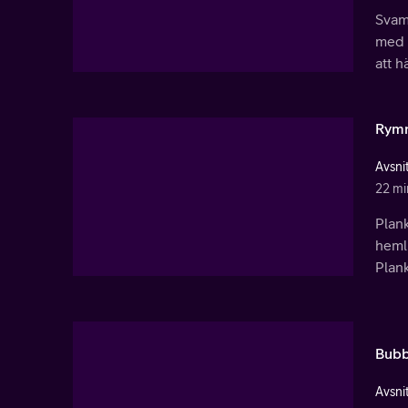
Svamp
med d
att 
Rymn
Avsnit
22 mi
Plank
heml
Plank
Bubb
Avsnit