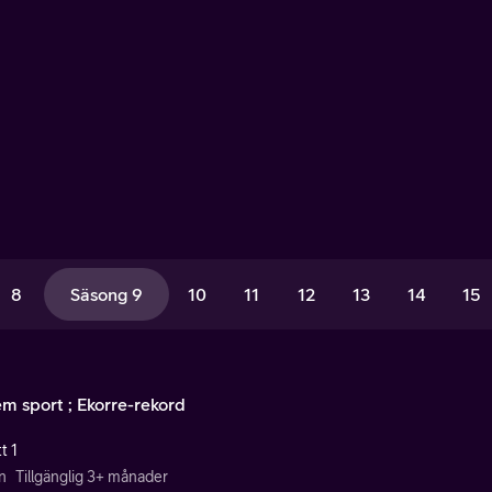
8
Säsong 9
10
11
12
13
14
15
em sport ; Ekorre-rekord
t 1
n
Tillgänglig 3+ månader