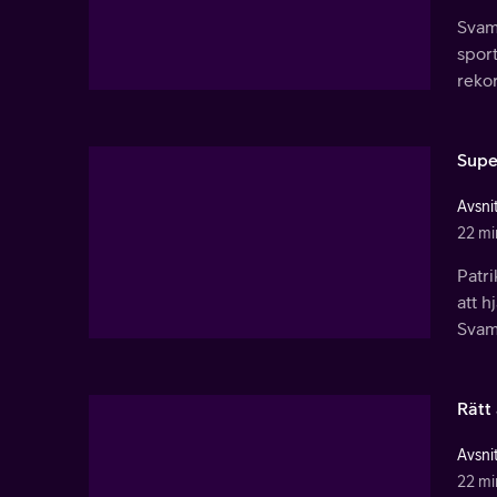
Svamp
sport
reko
Supe
Avsnit
22 mi
Patri
att h
Svamp
Rätt
Avsnit
22 mi