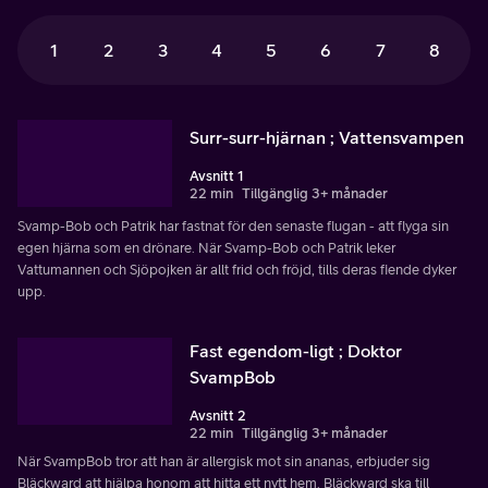
1
2
3
4
5
6
7
8
Surr-surr-hjärnan ; Vattensvampen
Avsnitt 1
22 min
Tillgänglig 3+ månader
Svamp-Bob och Patrik har fastnat för den senaste flugan - att flyga sin
egen hjärna som en drönare. När Svamp-Bob och Patrik leker
Vattumannen och Sjöpojken är allt frid och fröjd, tills deras fiende dyker
upp.
Fast egendom-ligt ; Doktor
SvampBob
Avsnitt 2
22 min
Tillgänglig 3+ månader
När SvampBob tror att han är allergisk mot sin ananas, erbjuder sig
Bläckward att hjälpa honom att hitta ett nytt hem. Bläckward ska till