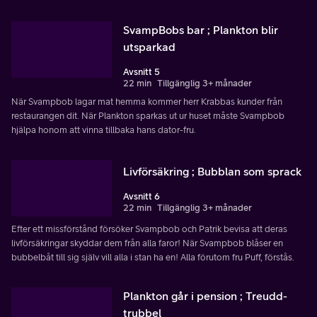
SvampBobs bar ; Plankton blir
utsparkad
Avsnitt 5
22 min
Tillgänglig 3+ månader
När Svampbob lagar mat hemma kommer herr Krabbas kunder från
restaurangen dit. När Plankton sparkas ut ur huset måste Svampbob
hjälpa honom att vinna tillbaka hans dator-fru.
Livförsäkring ; Bubblan som sprack
Avsnitt 6
22 min
Tillgänglig 3+ månader
Efter ett missförstånd försöker Svampbob och Patrik bevisa att deras
livförsäkringar skyddar dem från alla faror! När Svampbob blåser en
bubbelbåt till sig själv vill alla i stan ha en! Alla förutom fru Puff, förstås.
Plankton går i pension ; Treudd-
trubbel