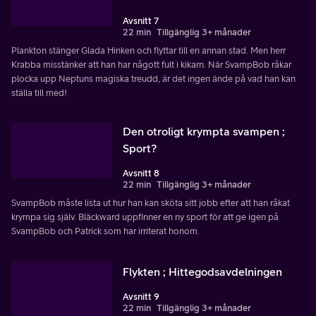
Avsnitt 7
22 min
Tillgänglig 3+ månader
Plankton stänger Glada Hinken och flyttar till en annan stad. Men herr
Krabba misstänker att han har någott fult i kikarn. När SvampBob råkar
plocka upp Neptuns magiska treudd, är det ingen ände på vad han kan
ställa till med!
Den otroligt krympta svampen ;
Sport?
Avsnitt 8
22 min
Tillgänglig 3+ månader
SvampBob måste lista ut hur han kan sköta sitt jobb efter att han råkat
krympa sig själv. Bläckward uppfinner en ny sport för att ge igen på
SvampBob och Patrick som har irriterat honom.
Flykten ; Hittegodsavdelningen
Avsnitt 9
22 min
Tillgänglig 3+ månader