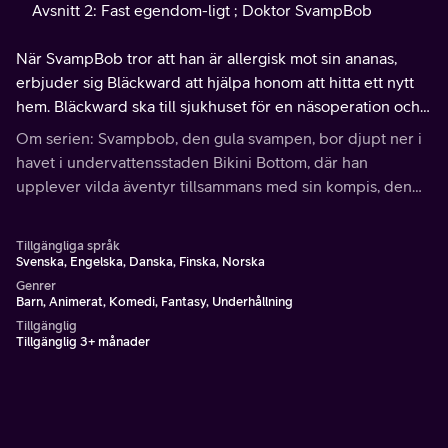
Avsnitt 2: Fast egendom-ligt ; Doktor SvampBob
När SvampBob tror att han är allergisk mot sin ananas,
erbjuder sig Bläckward att hjälpa honom att hitta ett nytt
hem. Bläckward ska till sjukhuset för en näsoperation och
SvampBob hänger med som moraliskt stöd.
Om serien: Svampbob, den gula svampen, bor djupt ner i
havet i undervattensstaden Bikini Bottom, där han
upplever vilda äventyr tillsammans med sin kompis, den
rosa sjöstjärnan Patrik.
Tillgängliga språk
Svenska, Engelska, Danska, Finska, Norska
Genrer
Barn, Animerat, Komedi, Fantasy, Underhållning
Tillgänglig
Tillgänglig 3+ månader