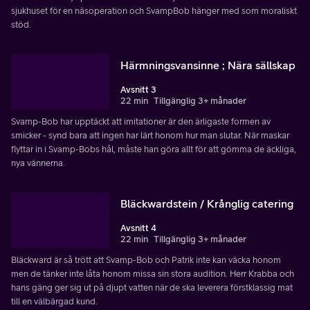
sjukhuset för en näsoperation och SvampBob hänger med som moraliskt
stöd.
Härmningsvansinne ; Nära sällskap
Avsnitt 3
22 min
Tillgänglig 3+ månader
Svamp-Bob har upptäckt att imitationer är den ärligaste formen av
smicker - synd bara att ingen har lärt honom hur man slutar. När maskar
flyttar in i Svamp-Bobs hål, måste han göra allt för att gömma de äckliga,
nya vännerna.
Bläckwardstein / Krånglig catering
Avsnitt 4
22 min
Tillgänglig 3+ månader
Bläckward är så trött att Svamp-Bob och Patrik inte kan väcka honom
men de tänker inte låta honom missa sin stora audition. Herr Krabba och
hans gäng ger sig ut på djupt vatten när de ska leverera förstklassig mat
till en välbärgad kund.