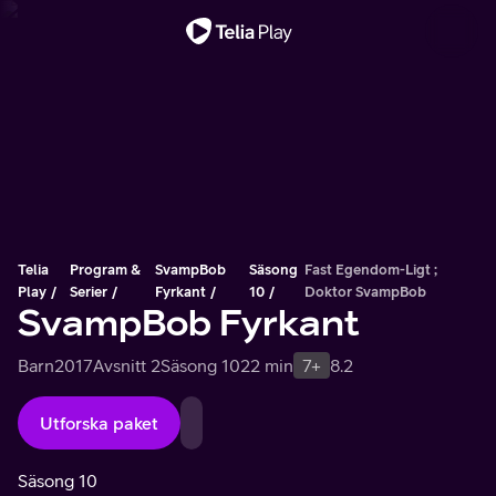
Viktigt meddelande
Telia
Program &
SvampBob
Säsong
Fast Egendom-Ligt ;
Play
Serier
Fyrkant
10
Doktor SvampBob
SvampBob Fyrkant
Barn
2017
Avsnitt 2
Säsong 10
22 min
7+
8.2
Utforska paket
Säsong 10