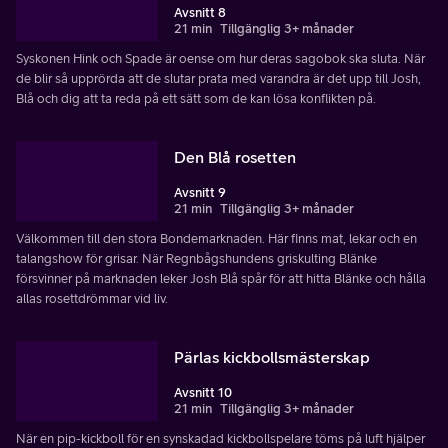
Avsnitt 8
21 min
Tillgänglig 3+ månader
Syskonen Hink och Spade är oense om hur deras sagobok ska sluta. När
de blir så upprörda att de slutar prata med varandra är det upp till Josh,
Blå och dig att ta reda på ett sätt som de kan lösa konflikten på.
Den Blå rosetten
Avsnitt 9
21 min
Tillgänglig 3+ månader
Välkommen till den stora Bondemarknaden. Här finns mat, lekar och en
talangshow för grisar. När Regnbågshundens griskulting Blänke
försvinner på marknaden leker Josh Blå spår för att hitta Blänke och hålla
allas rosettdrömmar vid liv.
Pärlas kickbollsmästerskap
Avsnitt 10
21 min
Tillgänglig 3+ månader
När en pip-kickboll för en synskadad kickbollspelare töms på luft hjälper