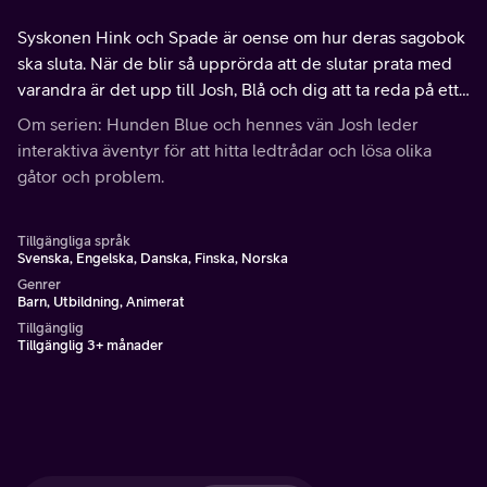
Syskonen Hink och Spade är oense om hur deras sagobok
ska sluta. När de blir så upprörda att de slutar prata med
varandra är det upp till Josh, Blå och dig att ta reda på ett
sätt som de kan lösa konflikten på.
Om serien: Hunden Blue och hennes vän Josh leder
interaktiva äventyr för att hitta ledtrådar och lösa olika
gåtor och problem.
Tillgängliga språk
Svenska, Engelska, Danska, Finska, Norska
Genrer
Barn, Utbildning, Animerat
Tillgänglig
Tillgänglig 3+ månader