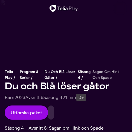
Viktigt meddelande
Telia
Program &
Du Och Blå Löser
Säsong
Sagan Om Hink
Play
Serier
Gåtor
4
Och Spade
Du och Blå löser gåtor
Barn
2023
Avsnitt 8
Säsong 4
21 min
0+
Utforska paket
Säsong 4
Avsnitt 8: Sagan om Hink och Spade