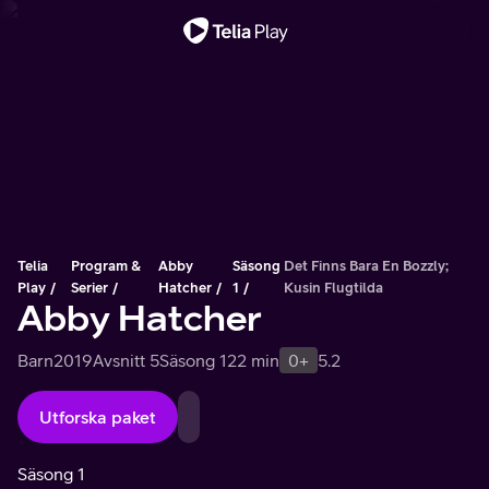
Viktigt meddelande
Telia
Program &
Abby
Säsong
Det Finns Bara En Bozzly;
Play
Serier
Hatcher
1
Kusin Flugtilda
Abby Hatcher
Barn
2019
Avsnitt 5
Säsong 1
22 min
0+
5.2
Utforska paket
Säsong 1