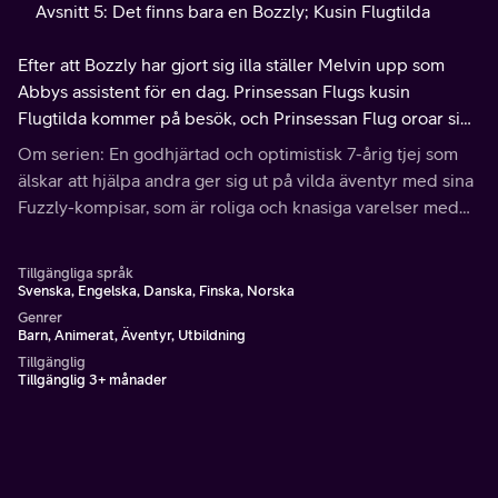
Avsnitt 5: Det finns bara en Bozzly; Kusin Flugtilda
Efter att Bozzly har gjort sig illa ställer Melvin upp som
Abbys assistent för en dag. Prinsessan Flugs kusin
Flugtilda kommer på besök, och Prinsessan Flug oroar sig
över att alla ska gilla hennes kusin mer än henne.
Om serien: En godhjärtad och optimistisk 7-årig tjej som
älskar att hjälpa andra ger sig ut på vilda äventyr med sina
Fuzzly-kompisar, som är roliga och knasiga varelser med
unika förmågor.
Tillgängliga språk
Svenska, Engelska, Danska, Finska, Norska
Genrer
Barn, Animerat, Äventyr, Utbildning
Tillgänglig
Tillgänglig 3+ månader