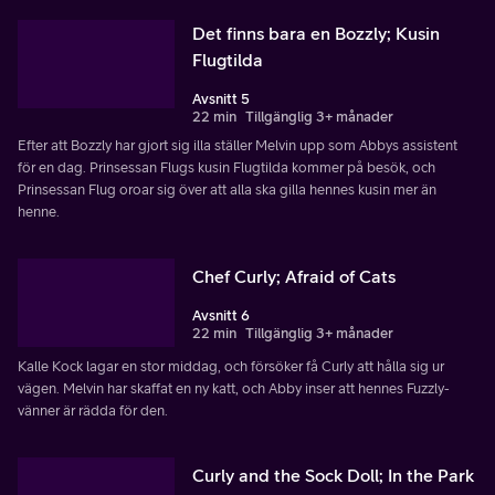
Det finns bara en Bozzly; Kusin
Flugtilda
Avsnitt 5
22 min
Tillgänglig 3+ månader
Efter att Bozzly har gjort sig illa ställer Melvin upp som Abbys assistent
för en dag. Prinsessan Flugs kusin Flugtilda kommer på besök, och
Prinsessan Flug oroar sig över att alla ska gilla hennes kusin mer än
henne.
Chef Curly; Afraid of Cats
Avsnitt 6
22 min
Tillgänglig 3+ månader
Kalle Kock lagar en stor middag, och försöker få Curly att hålla sig ur
vägen. Melvin har skaffat en ny katt, och Abby inser att hennes Fuzzly-
vänner är rädda för den.
Curly and the Sock Doll; In the Park