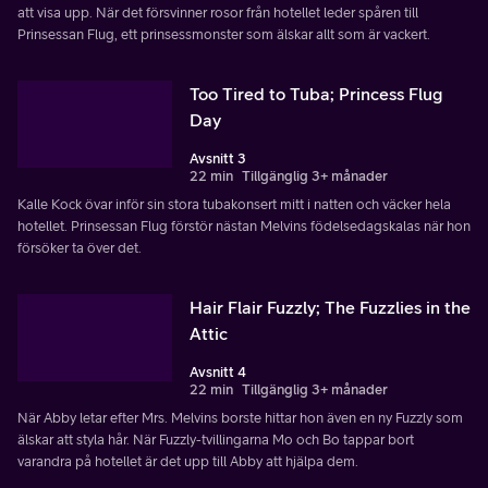
att visa upp. När det försvinner rosor från hotellet leder spåren till
Prinsessan Flug, ett prinsessmonster som älskar allt som är vackert.
Too Tired to Tuba; Princess Flug
Day
Avsnitt 3
22 min
Tillgänglig 3+ månader
Kalle Kock övar inför sin stora tubakonsert mitt i natten och väcker hela
hotellet. Prinsessan Flug förstör nästan Melvins födelsedagskalas när hon
försöker ta över det.
Hair Flair Fuzzly; The Fuzzlies in the
Attic
Avsnitt 4
22 min
Tillgänglig 3+ månader
När Abby letar efter Mrs. Melvins borste hittar hon även en ny Fuzzly som
älskar att styla hår. När Fuzzly-tvillingarna Mo och Bo tappar bort
varandra på hotellet är det upp till Abby att hjälpa dem.