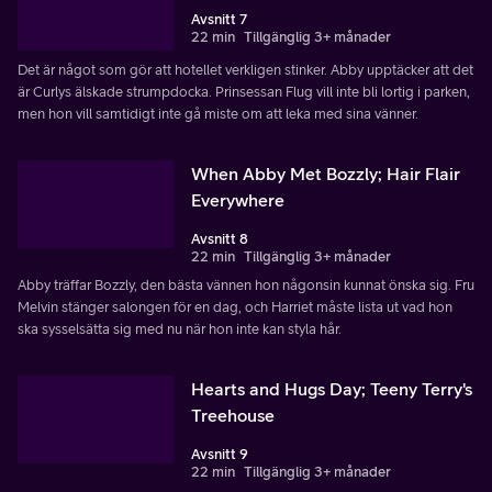
Avsnitt 7
22 min
Tillgänglig 3+ månader
Det är något som gör att hotellet verkligen stinker. Abby upptäcker att det
är Curlys älskade strumpdocka. Prinsessan Flug vill inte bli lortig i parken,
men hon vill samtidigt inte gå miste om att leka med sina vänner.
When Abby Met Bozzly; Hair Flair
Everywhere
Avsnitt 8
22 min
Tillgänglig 3+ månader
Abby träffar Bozzly, den bästa vännen hon någonsin kunnat önska sig. Fru
Melvin stänger salongen för en dag, och Harriet måste lista ut vad hon
ska sysselsätta sig med nu när hon inte kan styla hår.
Hearts and Hugs Day; Teeny Terry's
Treehouse
Avsnitt 9
22 min
Tillgänglig 3+ månader