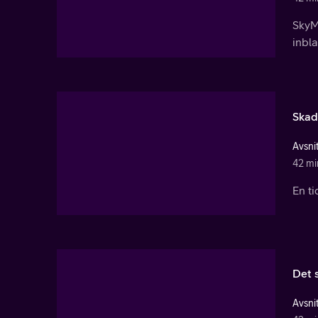
SkyMe
inbl
Skad
Avsnit
42 mi
En ti
Det 
Avsnit