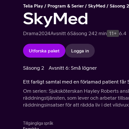
Telia Play
Program & Serier
SkyMed
Säsong 
SkyMed
Drama
2024
Avsnitt 6
Säsong 2
42 min
11+
6.4
Utforska paket
Logga in
Säsong 2
Avsnitt 6: Små lögner
Ett farligt samtal med en förlamad patient får 
Om serien: Sjuksköterskan Hayley Roberts anslute
räddningstjänsten, som lever och arbetar til
räddningsinsatser för att rädda liv i det vildv
Tillgängliga språk