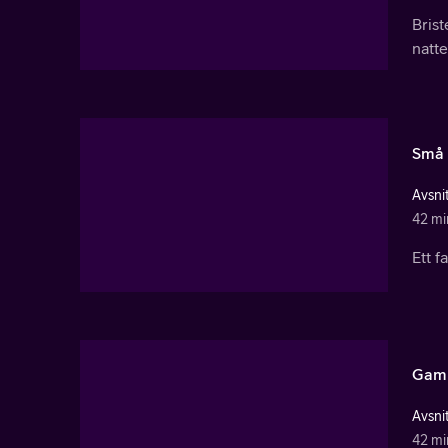
Bris
natte
Små 
Avsnit
42 mi
Ett f
Gaml
Avsnit
42 mi