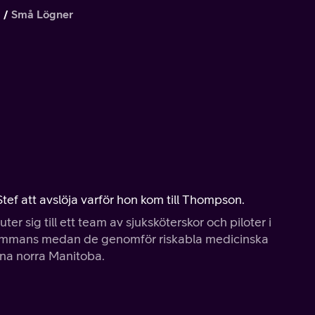
2
Små Lögner
Stef att avslöja varför hon kom till Thompson.
r sig till ett team av sjuksköterskor och piloter i
lsammans medan de genomför riskabla medicinska
uxna norra Manitoba.