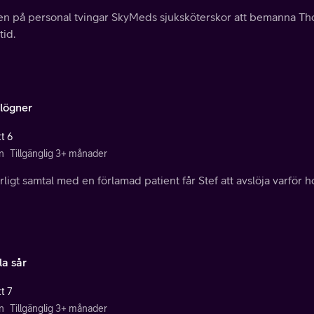
ten på personal tvingar SkyMeds sjuksköterskor att bemanna 
tid.
lögner
t 6
n
Tillgänglig 3+ månader
arligt samtal med en förlamad patient får Stef att avslöja varför
a sår
t 7
n
Tillgänglig 3+ månader