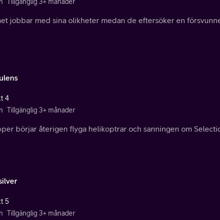
n
Tillgänglig 3+ månader
et jobbar med sina olikheter medan de eftersöker en försvunne
ulens
t 4
n
Tillgänglig 3+ månader
per börjar återigen flyga helikoptrar och sanningen om Selecti
ilver
t 5
n
Tillgänglig 3+ månader