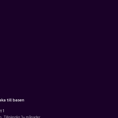
aka till basen
t 1
n
Tillgänglig 3+ månader