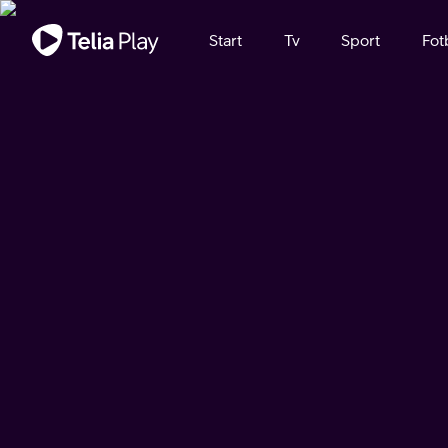
Viktigt meddelande
Start
Tv
Sport
Fot