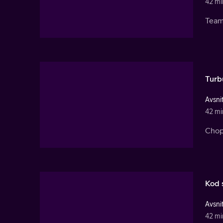
42 mi
Team
Turb
Avsnit
42 mi
Chop
Kod s
Avsnit
42 mi