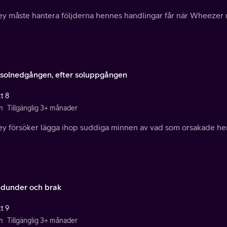
ey måste hantera följderna hennes handlingar får när Wheezer
 solnedgången, efter soluppgången
t 8
n
Tillgänglig 3+ månader
ey försöker lägga ihop suddiga minnen av vad som orsakade he
dunder och brak
t 9
n
Tillgänglig 3+ månader