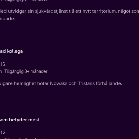
d utvidgar sin sjukvårdstjänst till ett nytt territorium, något so
andade.
ad kollega
t 2
n
Tillgänglig 3+ månader
digare hemlighet hotar Nowaks och Tristans förhållande.
som betyder mest
t 3