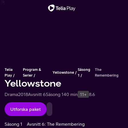
Viktigt meddelande
Telia
Program &
Säsong
The
Yellowstone
Play
Serier
1
Remembering
Yellowstone
Drama
2018
Avsnitt 6
Säsong 1
40 min
11+
8.6
Utforska paket
Säsong 1
Avsnitt 6: The Remembering