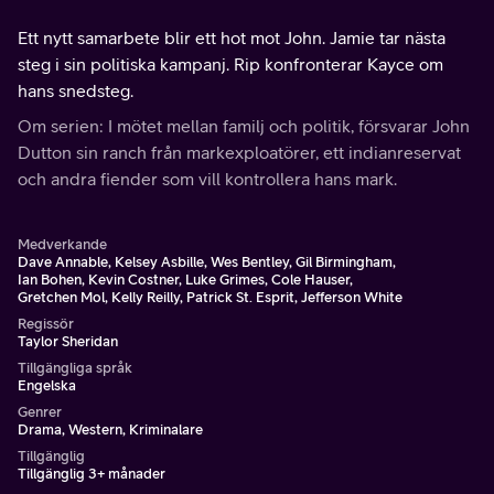
Ett nytt samarbete blir ett hot mot John. Jamie tar nästa
steg i sin politiska kampanj. Rip konfronterar Kayce om
hans snedsteg.
Om serien: I mötet mellan familj och politik, försvarar John
Dutton sin ranch från markexploatörer, ett indianreservat
och andra fiender som vill kontrollera hans mark.
Medverkande
Dave Annable, Kelsey Asbille, Wes Bentley, Gil Birmingham,
Ian Bohen, Kevin Costner, Luke Grimes, Cole Hauser,
Gretchen Mol, Kelly Reilly, Patrick St. Esprit, Jefferson White
Regissör
Taylor Sheridan
Tillgängliga språk
Engelska
Genrer
Drama, Western, Kriminalare
Tillgänglig
Tillgänglig 3+ månader