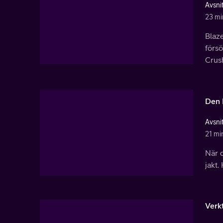
Avsnit
23 mi
Blaz
försö
Crus
Den 
Avsnit
21 mi
När d
jakt.
Verk