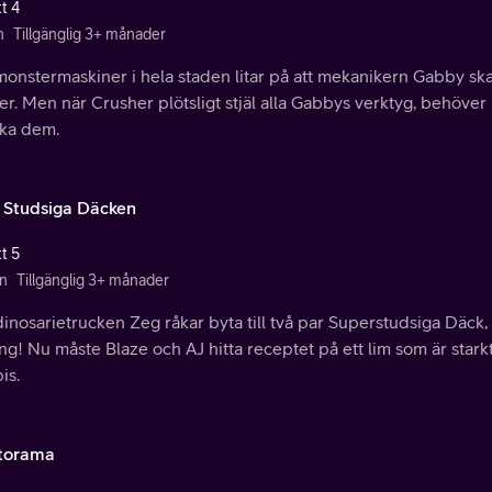
t 4
n
Tillgänglig 3+ månader
 monstermaskiner i hela staden litar på att mekanikern Gabby s
r. Men när Crusher plötsligt stjäl alla Gabbys verktyg, behöver h
aka dem.
Studsiga Däcken
t 5
n
Tillgänglig 3+ månader
inosarietrucken Zeg råkar byta till två par Superstudsiga Däck,
ng! Nu måste Blaze och AJ hitta receptet på ett lim som är stark
is.
torama