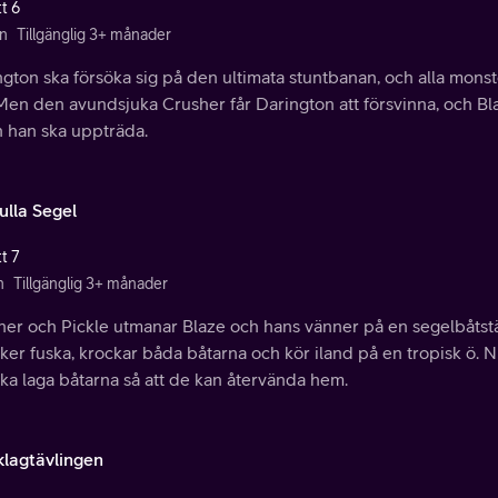
t 6
n
Tillgänglig 3+ månader
gton ska försöka sig på den ultimata stuntbanan, och alla monst
 Men den avundsjuka Crusher får Darington att försvinna, och B
n han ska uppträda.
ulla Segel
t 7
n
Tillgänglig 3+ månader
her och Pickle utmanar Blaze och hans vänner på en segelbåtst
ker fuska, krockar båda båtarna och kör iland på en tropisk ö.
ka laga båtarna så att de kan återvända hem.
klagtävlingen