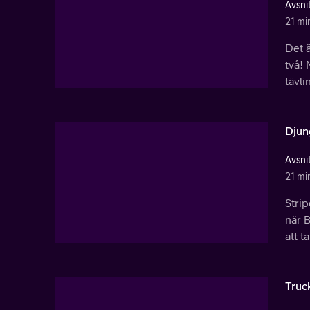
Avsnit
21 mi
Det ä
två! 
tävli
Djun
Avsnit
21 mi
Strip
när B
att t
Truc