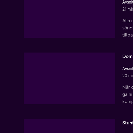
Avsnit
21 mi
Alla
sönde
tillb
Dom 
Avsnit
20 mi
När d
galni
komp
Stun