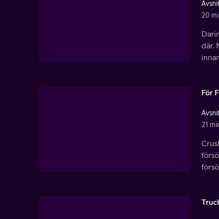
Avsnit
20 mi
Darin
där.
inna
För F
Avsnit
21 mi
Crus
försö
försö
Truc