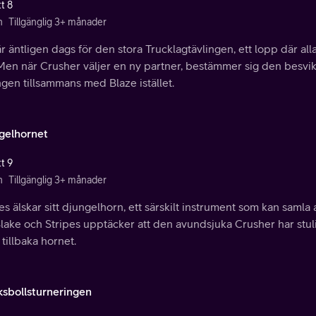
t 8
n
Tillgänglig 3+ månader
r äntligen dags för den stora Trucklagtävlingen, ett lopp där alla 
Men när Crusher väljer en ny partner, bestämmer sig den besvikn
ngen tillsammans med Blaze istället.
gelhornet
t 9
n
Tillgänglig 3+ månader
es älskar sitt djungelhorn, ett särskilt instrument som kan samla 
lake och Stripes upptäcker att den avundsjuka Crusher har stulit 
a tillbaka hornet.
ksbollsturneringen