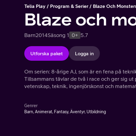
Telia Play
Program & Serier
Blaze Och Monster
Blaze och m
Barn
2014
Säsong 1
0+
5.7
Utforska paket
Logga in
Om serien: 8-årige AJ, som är en fena på tekni
Tillsammans tävlar de två i race och ger sig ut
vetenskap, teknik, ingenjörskonst och matemat
Genrer
Barn, Animerat, Fantasy, Äventyr, Utbildning