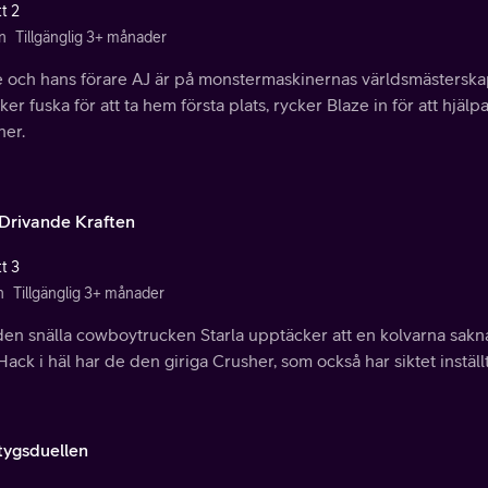
t 2
n
Tillgänglig 3+ månader
e och hans förare AJ är på monstermaskinernas världsmästerskap
ker fuska för att ta hem första plats, rycker Blaze in för att hjäl
her.
Drivande Kraften
t 3
n
Tillgänglig 3+ månader
en snälla cowboytrucken Starla upptäcker att en kolvarna sakna
 Hack i häl har de den giriga Crusher, som också har siktet inställ
tygsduellen