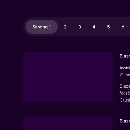
Säsong 1
2
3
4
5
6
Blaze
Avsnit
21 mi
Blaz
försö
Crus
Blaze