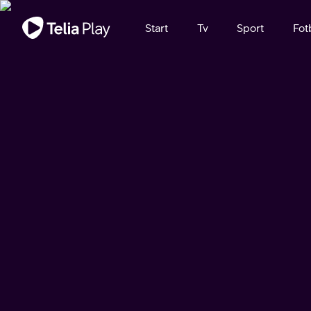
Viktigt meddelande
Start
Tv
Sport
Fot