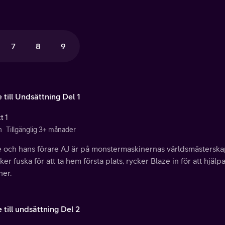
7
8
9
 till Undsättning Del 1
t 1
n
Tillgänglig 3+ månader
e och hans förare AJ är på monstermaskinernas världsmästerskap
ker fuska för att ta hem första plats, rycker Blaze in för att hjäl
her.
 till undsättning Del 2