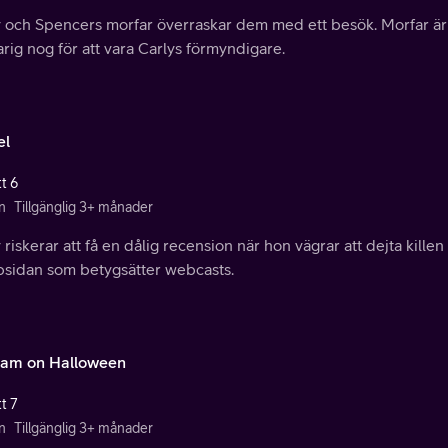
 och Spencers morfar överraskar dem med ett besök. Morfar är o
rig nog för att vara Carlys förmyndigare.
el
t 6
n
Tillgänglig 3+ månader
 riskerar att få en dålig recension när hon vägrar att dejta kill
sidan som betygsätter webcasts.
eam on Halloween
t 7
n
Tillgänglig 3+ månader