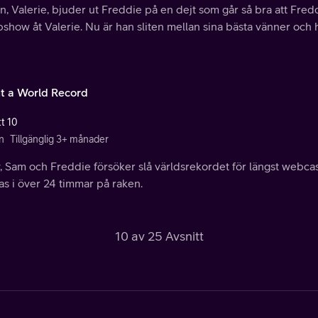
an, Valerie, bjuder ut Freddie på en dejt som går så bra att Fred
how åt Valerie. Nu är han sliten mellan sina bästa vänner och h
t a World Record
tt 10
n
Tillgänglig 3+ månader
, Sam och Freddie försöker slå världsrekordet för längst webcast
s i över 24 timmar på raken.
10 av 25 Avsnitt