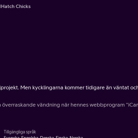
IHatch Chicks
olprojekt. Men kycklingarna kommer tidigare än väntat oc
 en överraskande vändning när hennes webbprogram "iCar
Tillgängliga språk