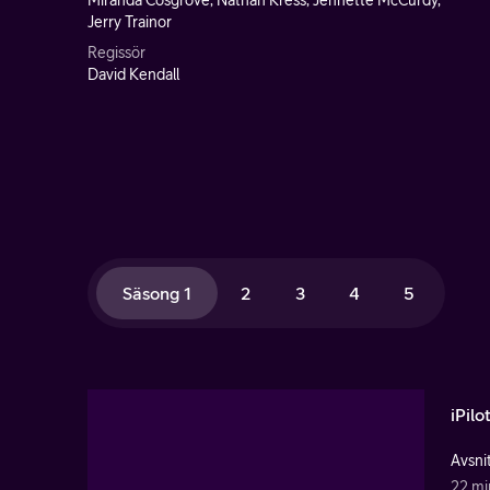
Miranda Cosgrove, Nathan Kress, Jennette McCurdy,
Jerry Trainor
Regissör
David Kendall
Säsong 1
2
3
4
5
iPilo
Avsnit
22 mi