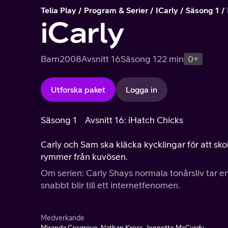
Telia Play
Program & Serier
ICarly
Säsong 1
iCarly
Barn
2008
Avsnitt 16
Säsong 1
22 min
0+
Utforska paket
Logga in
Säsong 1
Avsnitt 16: iHatch Chicks
Carly och Sam ska kläcka kycklingar för att sk
rymmer från kuvösen.
Om serien: Carly Shays normala tonårsliv tar
snabbt blir till ett internetfenomen.
Medverkande