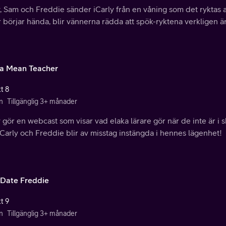
, Sam och Freddie sänder iCarly från en våning som det ryktas at
 börjar hända, blir vännerna rädda att spök-ryktena verkligen ä
 a Mean Teacher
t 8
n
Tillgänglig 3+ månader
 gör en webcast som visar vad elaka lärare gör när de inte är i s
Carly och Freddie blir av misstag instängda i hennes lägenhet!
l Date Freddie
t 9
n
Tillgänglig 3+ månader