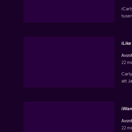
iCarl
tusen
iLike
Avsnit
22 mi
Carly
att J
iWan
Avsnit
22 mi