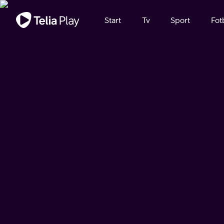
Viktigt meddelande
Start
Tv
Sport
Fot