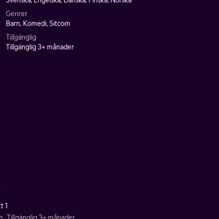
Svenska, Engelska, Danska, Finska, Norska
Genrer
Barn, Komedi, Sitcom
Tillgänglig
Tillgänglig 3+ månader
t
t 1
n
Tillgänglig 3+ månader