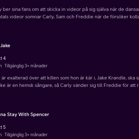
y ber sina fans om att skicka in videor på sig själva när de dans
tals videor somnar Carly, Sam och Freddie när de försöker kolla
 Jake
t 4
n
Tillgänglig 3+ månader
 är exalterad över att killen som hon är kär i, Jake Krandle, ska s
ake är en hemsk sångare, så Carly vänder sig till Freddie för att
na Stay With Spencer
t 5
n
Tillgänglig 3+ månader