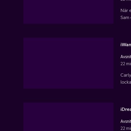
När e
Sam d
iWan
Avsnit
22 mi
Carl
locka
iDre
Avsnit
22 mi