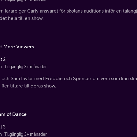
n lärare ger Carly ansvaret för skolans auditions inför en talan
et hela till en show.
t More Viewers
t 2
n
Tillgänglig 3+ månader
y och Sam tävlar med Freddie och Spencer om vem som kan skap
 fler tittare till deras show.
am of Dance
t 3
n
Tillgänglig 3+ månader