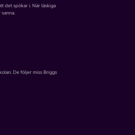
t det spökar i. När läskiga
r sanna.
kolan. De följer miss Briggs