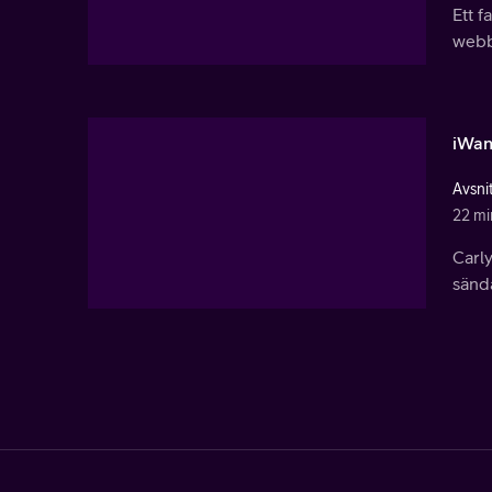
Ett f
webbs
iWan
Avsni
22 mi
Carly
sända