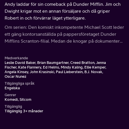
Andy laddar för sin comeback på Dunder Mifflin. Jim och
Dwight krigar mot en annan försäljare och då griper
Robert in och förvärrar läget ytterligare.
Om serien: Den komiskt inkompetente Michael Scott leder
ett gäng kontorsanställda på pappersföretaget Dunder
Mifflins Scranton-filial. Medan de knogar på dokumenteras
deras snedsteg, konflikter och romanser av ett ständigt
närvarande filmteam.
Medverkande
Leslie David Baker, Brian Baumgartner, Creed Bratton, Jenna
Fischer, Kate Flannery, Ed Helms, Mindy Kaling, Ellie Kemper,
Angela Kinsey, John Krasinski, Paul Lieberstein, B.J. Novak,
Oscar Nunez
Tillgängliga språk
Engelska
Genrer
Komedi, Sitcom
Tillgänglig
Tillgänglig 3+ månader