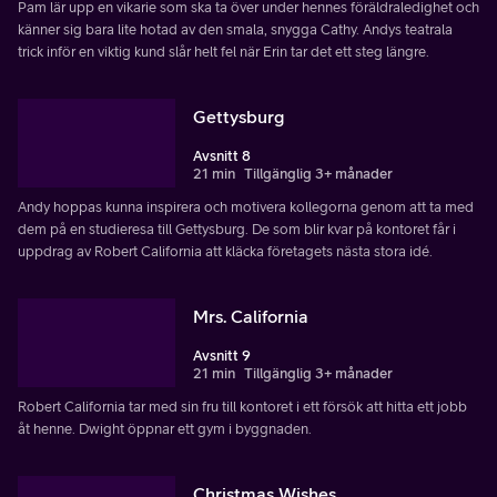
Pam lär upp en vikarie som ska ta över under hennes föräldraledighet och
känner sig bara lite hotad av den smala, snygga Cathy. Andys teatrala
trick inför en viktig kund slår helt fel när Erin tar det ett steg längre.
Gettysburg
Avsnitt 8
21 min
Tillgänglig 3+ månader
Andy hoppas kunna inspirera och motivera kollegorna genom att ta med
dem på en studieresa till Gettysburg. De som blir kvar på kontoret får i
uppdrag av Robert California att kläcka företagets nästa stora idé.
Mrs. California
Avsnitt 9
21 min
Tillgänglig 3+ månader
Robert California tar med sin fru till kontoret i ett försök att hitta ett jobb
åt henne. Dwight öppnar ett gym i byggnaden.
Christmas Wishes