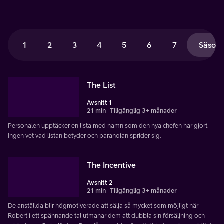
1
2
3
4
5
6
7
Säsong
The List
Avsnitt 1
21 min
Tillgänglig 3+ månader
Personalen upptäcker en lista med namn som den nya chefen har gjort.
Ingen vet vad listan betyder och paranoian sprider sig.
The Incentive
Avsnitt 2
21 min
Tillgänglig 3+ månader
De anställda blir högmotiverade att sälja så mycket som möjligt när
Robert i ett spännande tal utmanar dem att dubbla sin försäljning och