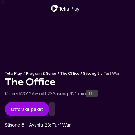
Viktigt meddelande
Telia Play
Program & Serier
The Office
Säsong 8
Turf War
The Office
Komedi
2012
Avsnitt 23
Säsong 8
21 min
11+
Utforska paket
Säsong 8
Avsnitt 23: Turf War