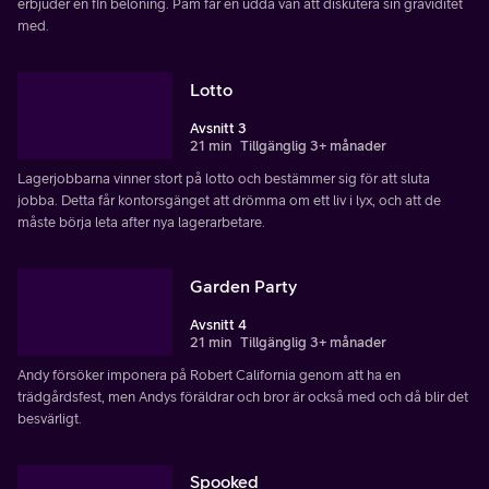
erbjuder en fin belöning. Pam får en udda vän att diskutera sin graviditet
med.
Lotto
Avsnitt 3
21 min
Tillgänglig 3+ månader
Lagerjobbarna vinner stort på lotto och bestämmer sig för att sluta
jobba. Detta får kontorsgänget att drömma om ett liv i lyx, och att de
måste börja leta after nya lagerarbetare.
Garden Party
Avsnitt 4
21 min
Tillgänglig 3+ månader
Andy försöker imponera på Robert California genom att ha en
trädgårdsfest, men Andys föräldrar och bror är också med och då blir det
besvärligt.
Spooked