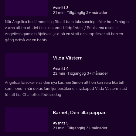
Avsnitt 3
21 min
Tillgänglig 3+ månader
När Angelica bestämmer sig för att bara tala sanning, råkar hon få några
vuxna att tro att det finns en orm i trädgården. / Bebisarna reser in i
Angelicas gamla blöjväska i jakt på en skatt och upptäcker att hon en
gång också var en bebis.
Vilda Västern
Avsnitt 4
22 min
Tillgänglig 3+ månader
Angelica försöker visa den nya kusinen Simon att hon kan vara lika tuff
som honom när deras familjer besöker en nyskapad Vilda Västern-stad
för att fira Charlottes födelsedag.
Barnet; Den lilla pappan
Avsnitt 5
21 min
Tillgänglig 3+ månader