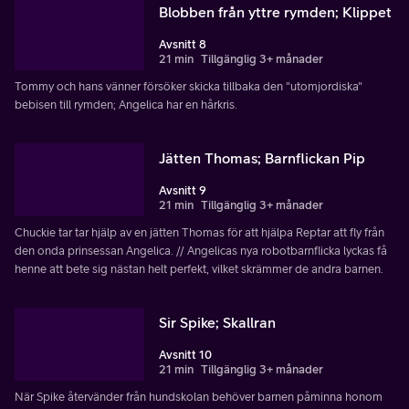
Blobben från yttre rymden; Klippet
Avsnitt 8
21 min
Tillgänglig 3+ månader
Tommy och hans vänner försöker skicka tillbaka den "utomjordiska"
bebisen till rymden; Angelica har en hårkris.
Jätten Thomas; Barnflickan Pip
Avsnitt 9
21 min
Tillgänglig 3+ månader
Chuckie tar tar hjälp av en jätten Thomas för att hjälpa Reptar att fly från
den onda prinsessan Angelica. // Angelicas nya robotbarnflicka lyckas få
henne att bete sig nästan helt perfekt, vilket skrämmer de andra barnen.
Sir Spike; Skallran
Avsnitt 10
21 min
Tillgänglig 3+ månader
När Spike återvänder från hundskolan behöver barnen påminna honom