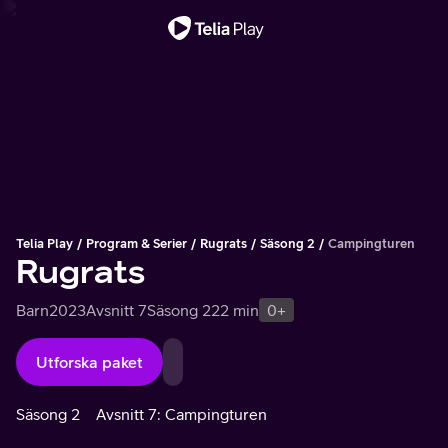
Viktigt meddelande
Telia Play
Program & Serier
Rugrats
Säsong 2
Campingturen
Rugrats
Barn
2023
Avsnitt 7
Säsong 2
22 min
0+
Utforska paket
Säsong 2
Avsnitt 7: Campingturen