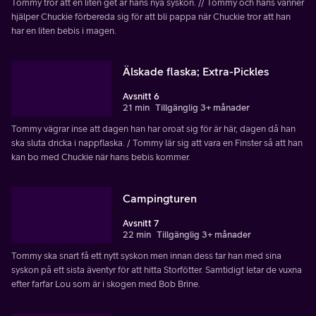
Tommy tror att en liten get är hans nya syskon. // Tommy och hans vänner
hjälper Chuckie förbereda sig för att bli pappa när Chuckie tror att han
har en liten bebis i magen.
Älskade flaska; Extra-Pickles
Avsnitt 6
21 min
Tillgänglig 3+ månader
Tommy vägrar inse att dagen han har oroat sig för är här, dagen då han
ska sluta dricka i nappflaska. / Tommy lär sig att vara en Finster så att han
kan bo med Chuckie när hans bebis kommer.
Campingturen
Avsnitt 7
22 min
Tillgänglig 3+ månader
Tommy ska snart få ett nytt syskon men innan dess tar han med sina
syskon på ett sista äventyr för att hitta Storfötter. Samtidigt letar de vuxna
efter farfar Lou som är i skogen med Bob Brine.