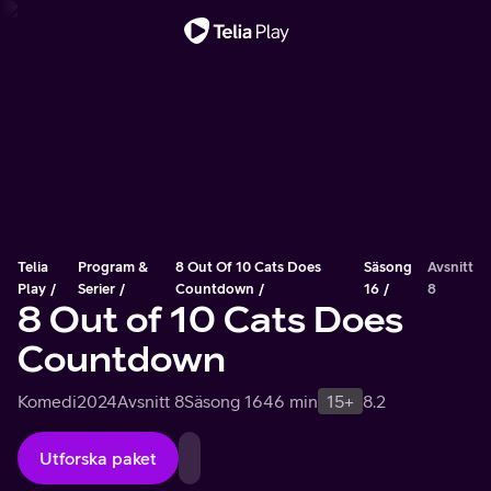
Viktigt meddelande
Telia
Program &
8 Out Of 10 Cats Does
Säsong
Avsnitt
Play
Serier
Countdown
16
8
8 Out of 10 Cats Does
Countdown
Komedi
2024
Avsnitt 8
Säsong 16
46 min
15+
8.2
Utforska paket