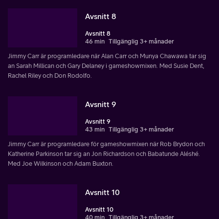
Avsnitt 8
Avsnitt 8
46 min
Tillgänglig 3+ månader
Jimmy Carr är programledare när Alan Carr och Munya Chawawa tar sig
an Sarah Millican och Gary Delaney i gameshowmixen. Med Susie Dent,
Rachel Riley och Don Rodolfo.
Avsnitt 9
Avsnitt 9
43 min
Tillgänglig 3+ månader
Jimmy Carr är programledare för gameshowmixen när Rob Brydon och
Katherine Parkinson tar sig an Jon Richardson och Babatunde Aléshé.
Med Joe Wilkinson och Adam Buxton.
Avsnitt 10
Avsnitt 10
40 min
Tillgänglig 3+ månader