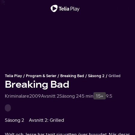
Viktigt meddelande
Telia Play
Program & Serier
Breaking Bad
Säsong 2
Grilled
Breaking Bad
Kriminalare
2009
Avsnitt 2
Säsong 2
45 min
15+
9.5
Säsong 2
Avsnitt 2: Grilled
Walt och Jesse har tagit sig vatten över huvudet. När deras