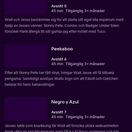
Avsnitt 5
45 min
Tillgänglig 3+ månader
Walt och Jesse bestämmer sig för att starta sitt eget lilla imperium med
hjälp av Jesses vänner: Skinny Pete, Combo och Badger. Under tiden
försöker Hank återgå till sitt gamla jag efter mötet med Tuco.
Peekaboo
Avsnitt 6
45 min
Tillgänglig 3+ månader
Efter att Skinny Pete har fått stryk, tvingar Walt Jesse att få tillbaka
pengarna. Samtidigt avslöjas Walts lögn om att Elliott och Gretchen
betalar för hans behandlingar.
Negro y Azul
Avsnitt 7
45 min
Tillgänglig 3+ månader
Jesses rykte som knarkkung får Walt att försöka utöka verksamheten.
Hank utför en räd tillsammans med DEA:s El Paso-avdelning och blir