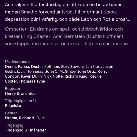
Ace säljer sitt affärsförslag om att köpa en bit av banan,
medan Smythe förvandlar Israel till informant. Joeys
depression blir livsfarlig, och både Leon och Rosie oroar
sig för slutspurten.
Om serien: Ett drama om spel- och dobbelvärlden och
kretsar kring Chester ”Ace” Bernstein (Dustin Hoffman)
som släpps från fängelset och kokar ihop en plan, medan
en galopptränare försöker igen och några fantaster vill
vinna stort.
Medverkande
Dennis Farina, Dustin Hoffman, Gary Stevens, Ian Hart, Jason
Gedrick, Jill Hennessy, John C. McGinley, John Ortiz, Kerry
Condon, Kevin Dunn, Nick Nolte, Richard Kind, Ritchie
Coster, Thomas Payne
Regissör
Henry Bronchtein
Tillgängliga språk
Engelska
Genrer
Drama, Ridsport, Djur
Tillgänglig
Tillgänglig 3+ månader