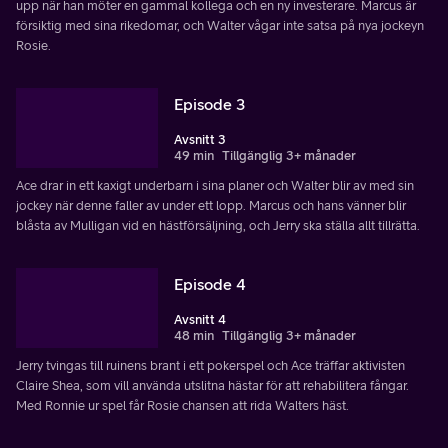
upp när han möter en gammal kollega och en ny investerare. Marcus är
försiktig med sina rikedomar, och Walter vågar inte satsa på nya jockeyn
Rosie.
Episode 3
Avsnitt 3
49 min
Tillgänglig 3+ månader
Ace drar in ett kaxigt underbarn i sina planer och Walter blir av med sin
jockey när denne faller av under ett lopp. Marcus och hans vänner blir
blåsta av Mulligan vid en hästförsäljning, och Jerry ska ställa allt tillrätta.
Episode 4
Avsnitt 4
48 min
Tillgänglig 3+ månader
Jerry tvingas till ruinens brant i ett pokerspel och Ace träffar aktivisten
Claire Shea, som vill använda utslitna hästar för att rehabilitera fångar.
Med Ronnie ur spel får Rosie chansen att rida Walters häst.