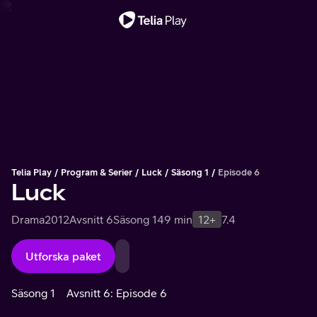
Viktigt meddelande
Telia Play
Program & Serier
Luck
Säsong 1
Episode 6
Luck
Drama
2012
Avsnitt 6
Säsong 1
49 min
12+
7.4
Utforska paket
Säsong 1
Avsnitt 6: Episode 6