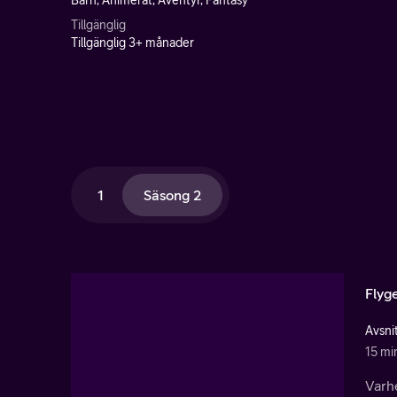
Barn, Animerat, Äventyr, Fantasy
Tillgänglig
Tillgänglig 3+ månader
1
Säsong 2
Flyge
Avsni
15 mi
Varhe