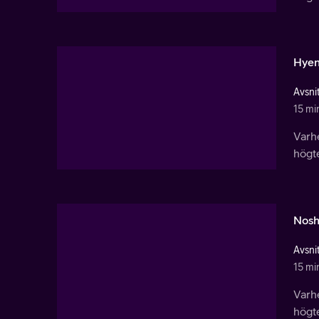
Hyen
Avsnit
15 mi
Varhe
högt
Nosh
Avsnit
15 mi
Varhe
högt