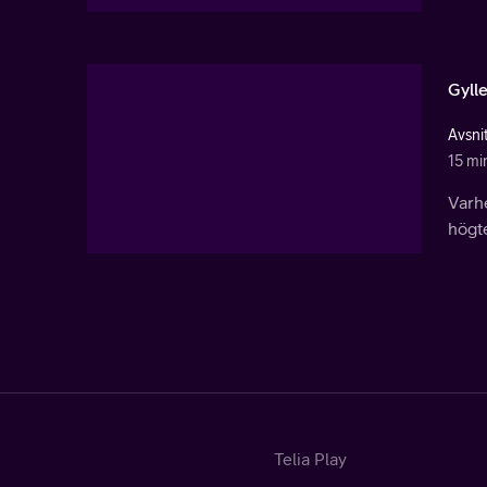
Gyll
Avsnit
15 mi
Varhe
högt
Telia Play