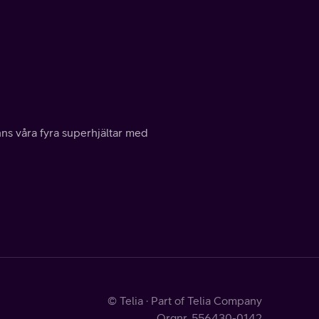
inns våra fyra superhjältar med
© Telia · Part of Telia Company
Orgnr. 556430-0142