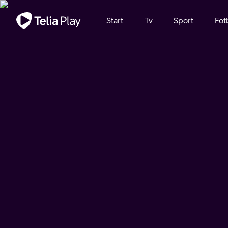
Viktigt meddelande
Start
Tv
Sport
Fot