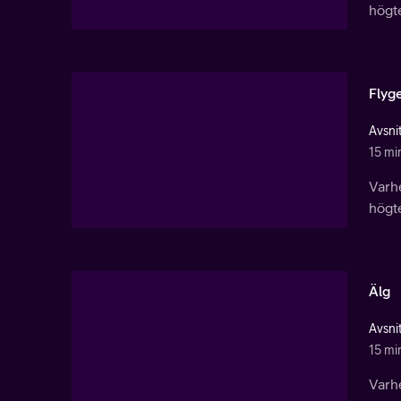
högt
Flyge
Avsni
15 mi
Varhe
högt
Älg
Avsni
15 mi
Varhe