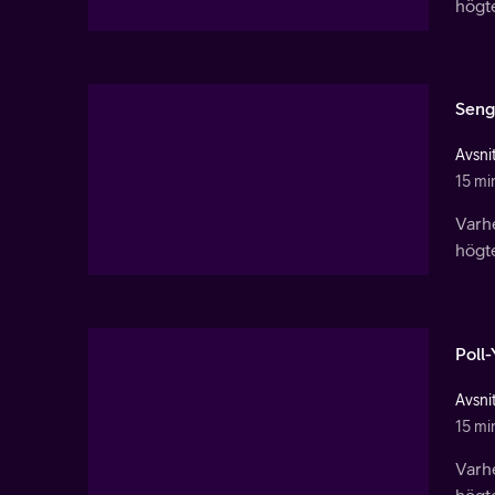
högt
Seng
Avsni
15 mi
Varhe
högt
Poll-
Avsni
15 mi
Varhe
högt