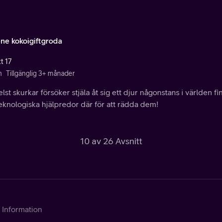
ene kokoigiftgroda
t 17
n
Tillgänglig 3+ månader
lst skurkar försöker stjäla åt sig ett djur någonstans i världen f
eknologiska hjälpredor där för att rädda dem!
10 av 26 Avsnitt
Information