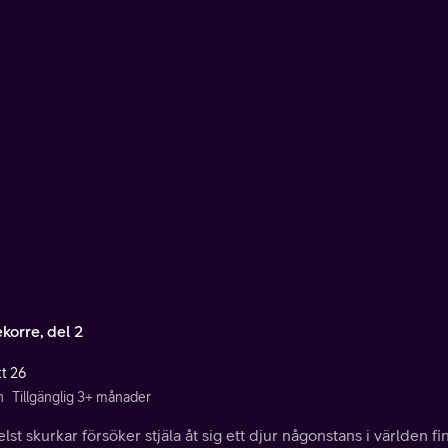
korre, del 2
tt 26
n
Tillgänglig 3+ månader
lst skurkar försöker stjäla åt sig ett djur någonstans i världen f