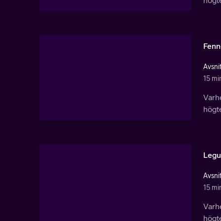
Fenn
Avsnit
15 mi
Varhe
högt
Legu
Avsni
15 mi
Varhe
högt