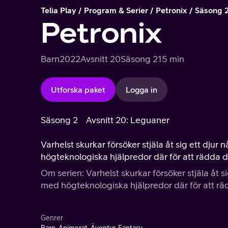
Telia Play
Program & Serier
Petronix
Säsong 
Petronix
Barn
2022
Avsnitt 20
Säsong 2
15 min
Utforska paket
Logga in
Säsong 2
Avsnitt 20: Leguaner
Varhelst skurkar försöker stjäla åt sig ett djur
högteknologiska hjälpredor där för att rädda 
Om serien: Varhelst skurkar försöker stjäla åt s
med högteknologiska hjälpredor där för att r
Genrer