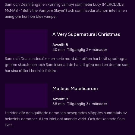
Sam och Dean fångar en kvinnlig vampyr som heter Lucy (MERCEDES
McNAB - "Buffy the Vampire Slayer") och som hävdar att hon inte har en
aning om hur hon blev vampyr.
A Very Supernatural Christmas
Avsnitt 8
40 min
Tillgänglig 3+ månader
Sam och Dean undersöker en serie mord där offren har blivit uppdragna
genom skorstenen, och Sam inser att de har att göra med en demon som
har sina rötter i hednisk folktro.
Malleus Maleficarum
Avsnitt 9
38 min
Tillgänglig 3+ månader
I striden där den gulögde demonen besegrades släpptes hundratals av
helvetets demoner ut i en intet ont anande värld. Och det kostade Sam
livet.