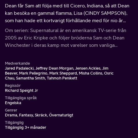
Dean får Sam att följa med till Cicero, Indiana, så att Dean
kan besöka en gammal flamma, Lisa (CINDY SAMPSON),
som han hade ett kortvarigt förhållande med för nio år
sedan.
Om serien: Supernatural är en amerikansk TV-serie från
2005 av Eric Kripke och följer bröderna Sam och Dean
Winchester i deras kamp mot varelser som vanliga
människor inte tror finns.
Medverkande
Jared Padalecki, Jeffrey Dean Morgan, Jensen Ackles, Jim
Beaver, Mark Pellegrino, Mark Sheppard, Misha Collins, Osric
Chau, Samantha Smith, Tahmoh Penikett
Regissör
Richard Speight Jr
Tillgängliga språk
Engelska
Genrer
Drama, Fantasy, Skräck, Övernaturligt
Tillgänglig
Tillgänglig 3+ månader