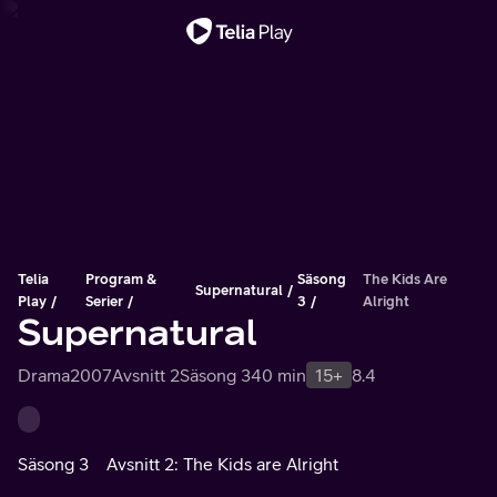
Viktigt meddelande
Telia
Program &
Säsong
The Kids Are
Supernatural
Play
Serier
3
Alright
Supernatural
Drama
2007
Avsnitt 2
Säsong 3
40 min
15+
8.4
Säsong 3
Avsnitt 2: The Kids are Alright