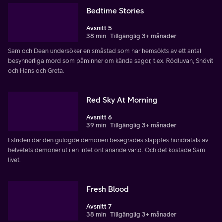
Bedtime Stories
Avsnitt 5
38 min
Tillgänglig 3+ månader
Sam och Dean undersöker en småstad som har hemsökts av ett antal
besynnerliga mord som påminner om kända sagor, t.ex. Rödluvan, Snövit
och Hans och Greta.
Red Sky At Morning
Avsnitt 6
39 min
Tillgänglig 3+ månader
I striden där den gulögde demonen besegrades släpptes hundratals av
helvetets demoner ut i en intet ont anande värld. Och det kostade Sam
livet.
Fresh Blood
Avsnitt 7
38 min
Tillgänglig 3+ månader