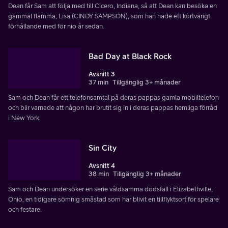
Dean får Sam att följa med till Cicero, Indiana, så att Dean kan besöka en
gammal flamma, Lisa (CINDY SAMPSON), som han hade ett kortvarigt
förhållande med för nio år sedan.
Bad Day at Black Rock
Avsnitt 3
37 min
Tillgänglig 3+ månader
Sam och Dean får ett telefonsamtal på deras pappas gamla mobiltelefon
och blir varnade att någon har brutit sig in i deras pappas hemliga förråd
i New York.
Sin City
Avsnitt 4
38 min
Tillgänglig 3+ månader
Sam och Dean undersöker en serie våldsamma dödsfall i Elizabethville,
Ohio, en tidigare sömnig småstad som har blivit en tillflyktsort för spelare
och festare.