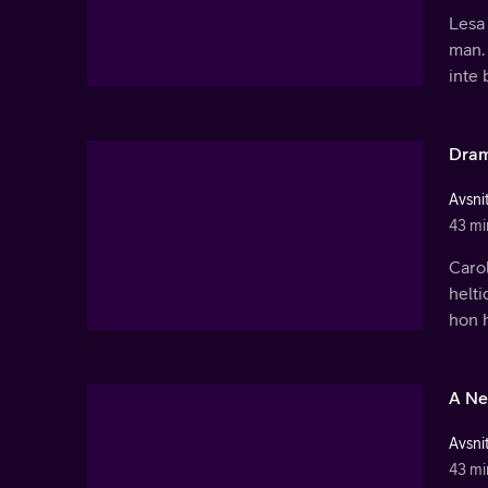
Lesa 
man.
inte 
Dra
Avsnit
43 mi
Carol
helti
hon ha
A Ne
Avsnit
43 mi