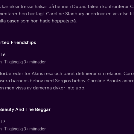
 kärleksintresse hälsar på henne i Dubai. Taleen konfronterar 
ntarer hon har lagt. Caroline Stanbury anordnar en vistelse til
fulla oasen som hon hade hoppats på.
rted Friendships
t 6
n
Tillgänglig 3+ månader
förbereder för Akins resa och paret definierar sin relation. Ca
nsera barnens behov med Sergios behov. Caroline Brooks anordn
son men vissa av damerna dyker inte upp.
Beauty And The Beggar
t 7
n
Tillgänglig 3+ månader