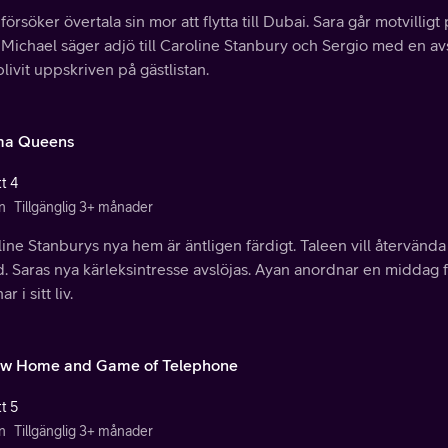
försöker övertala sin mor att flytta till Dubai. Sara går motvill
 Michael säger adjö till Caroline Stanbury och Sergio med en a
blivit uppskriven på gästlistan.
ma Queens
t 4
n
Tillgänglig 3+ månader
ine Stanburys nya hem är äntligen färdigt. Taleen vill återvända t
d. Saras nya kärleksintresse avslöjas. Ayan anordnar en middag fö
r i sitt liv.
w Home and Game of Telephone
t 5
n
Tillgänglig 3+ månader