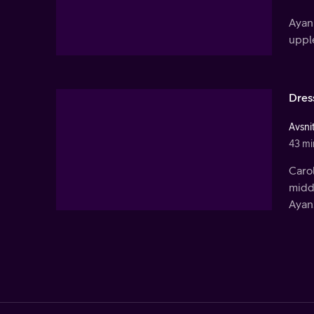
Ayan 
upple
Dres
Avsni
43 mi
Carol
midda
Ayan.