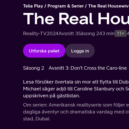
Telia Play
Program & Serier
The Real Housewiv
The Real Hou
Reality-TV
2024
Avsnitt 3
Säsong 2
43 min
11+
Utforska paket
Logga in
Säsong 2
Avsnitt 3: Don’t Cross the Caro-line
Lesa försöker övertala sin mor att flytta till D
Michael säger adjö till Caroline Stanbury och 
uppskriven på gästlistan.
Om serien: Amerikansk realityserie som följer
dagliga äventyr och dramatiska vardag med o
stad, Dubai.