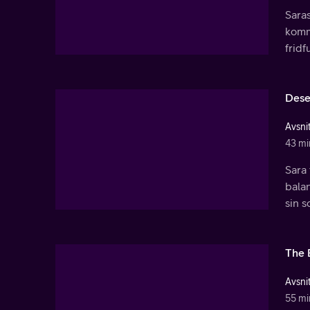
Saras
komme
frid
Dese
Avsnit
43 mi
Sara 
bala
sin 
The 
Avsnit
55 mi