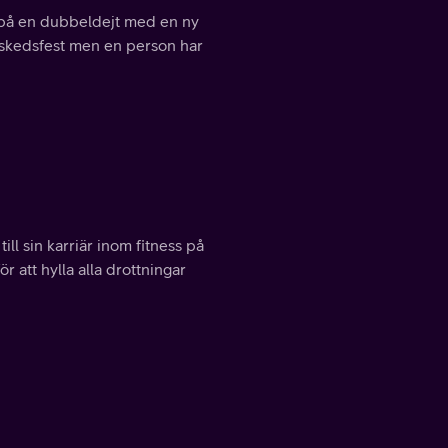
igt på en dubbeldejt med en ny
vskedsfest men en person har
ill sin karriär inom fitness på
r att hylla alla drottningar