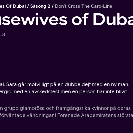
es Of Dubai
Säsong 2
Don’t Cross The Caro-Line
sewives of Duba
4.3
ubai. Sara går motvilligt på en dubbeldejt med en ny man.
Sergio med en avskedsfest men en person har inte blivit
 en grupp glamorösa och framgångsrika kvinnor på deras
förväntade vändningar i Förenade Arabemiratens störst