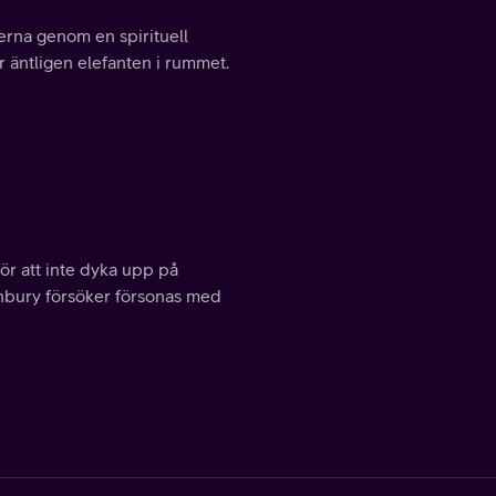
jerna genom en spirituell
r äntligen elefanten i rummet.
ör att inte dyka upp på
tanbury försöker försonas med