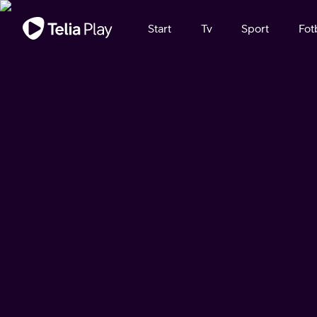
Viktigt meddelande
Start
Tv
Sport
Fot