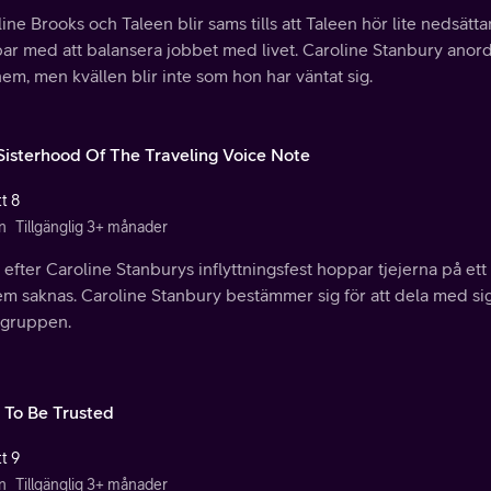
ine Brooks och Taleen blir sams tills att Taleen hör lite nedsä
r med att balansera jobbet med livet. Caroline Stanbury anordn
em, men kvällen blir inte som hon har väntat sig.
Sisterhood Of The Traveling Voice Note
t 8
n
Tillgänglig 3+ månader
 efter Caroline Stanburys inflyttningsfest hoppar tjejerna på ett 
em saknas. Caroline Stanbury bestämmer sig för att dela med s
gruppen.
 To Be Trusted
t 9
n
Tillgänglig 3+ månader