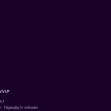
.V.I.P
t 1
n
Tillgänglig 3+ månader