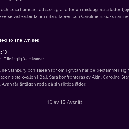
och Lesa hamnar i ett stort gräl efter en middag. Sara leder tje
velse vid vattenfallen i Bali. Taleen och Caroline Brooks nämne
sed To The Whines
tt 10
n
Tillgänglig 3+ månader
ine Stanbury och Taleen rör om i grytan när de bestämmer sig f
gen sista kvällen i Bali. Sara konfronteras av Akin. Caroline S
 Ayan får äntligen reda på sin riktiga ålder.
10 av 15 Avsnitt