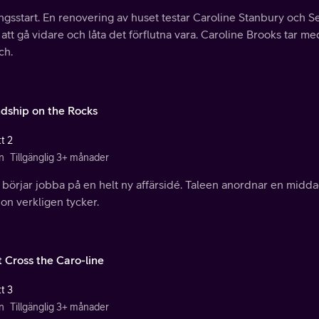
gsstart. En renovering av huset testar Caroline Stanbury och Se
att gå vidare och låta det förflutna vara. Caroline Brooks tar med 
ch.
ndship on the Rocks
t 2
n
Tillgänglig 3+ månader
 börjar jobba på en helt ny affärsidé. Taleen anordnar en midd
on verkligen tycker.
t Cross the Caro-line
t 3
n
Tillgänglig 3+ månader