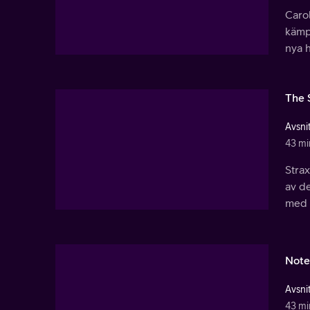
Carol
kämpa
nya h
The 
Avsnit
43 mi
Strax
av d
med 
Note
Avsnit
43 mi