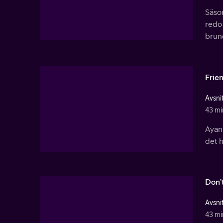
Säson
redo 
brun
Frie
Avsnit
43 mi
Ayan
det h
Don’
Avsnit
43 mi