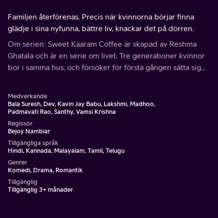
Familjen återförenas. Precis när kvinnorna börjar finna
glädje i sina nyfunna, bättre liv, knackar det på dörren.
Om serien: Sweet Kaaram Coffee är skapad av Reshma
Ghatala och är en serie om livet. Tre generationer kvinnor
bor i samma hus, och försöker för första gången sätta sig
själva främst. Det blir en rolig, trevande resa där de
försöker finna sig själva.
Medverkande
Bala Suresh, Dev, Kavin Jay Babu, Lakshmi, Madhoo,
Padmavati Rao, Santhy, Vamsi Krishna
Regissör
Bejoy Nambiar
Tillgängliga språk
Hindi, Kannada, Malayalam, Tamil, Telugu
Genrer
Komedi, Drama, Romantik
Tillgänglig
Tillgänglig 3+ månader