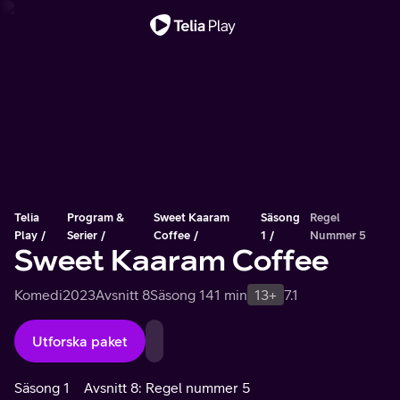
Viktigt meddelande
Telia
Program &
Sweet Kaaram
Säsong
Regel
Play
Serier
Coffee
1
Nummer 5
Sweet Kaaram Coffee
Komedi
2023
Avsnitt 8
Säsong 1
41 min
13+
7.1
Utforska paket
Säsong 1
Avsnitt 8: Regel nummer 5