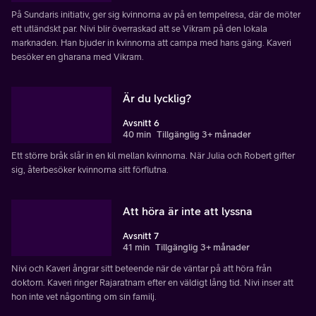
På Sundaris initiativ, ger sig kvinnorna av på en tempelresa, där de möter
ett utländskt par. Nivi blir överraskad att se Vikram på den lokala
marknaden. Han bjuder in kvinnorna att campa med hans gäng. Kaveri
besöker en gharana med Vikram.
Är du lycklig?
Avsnitt 6
40 min
Tillgänglig 3+ månader
Ett större bråk slår in en kil mellan kvinnorna. När Julia och Robert gifter
sig, återbesöker kvinnorna sitt förflutna.
Att höra är inte att lyssna
Avsnitt 7
41 min
Tillgänglig 3+ månader
Nivi och Kaveri ångrar sitt beteende när de väntar på att höra från
doktorn. Kaveri ringer Rajaratnam efter en väldigt lång tid. Nivi inser att
hon inte vet någonting om sin familj.