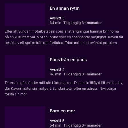
En annan rytm
Avsnitt 3
34 min
Tillgänglig 3+ månader
Efter att Sundari motarbetat sin sons ansträngningar hamnar kvinnorna
på en kulturfestival. Nivi snubblar över en spännande möjlighet. Kaveri får
besök av ett spöke från det förflutna. Trion möter ett oväntat problem.
Paus från en paus
Avsnitt 4
46 min
Tillgänglig 3+ månader
Trions bil går sönder mitt ute i ödemarken. De tar sin tillflykt till en liten by,
där Kaveri möter sin motpart. Sundari letar efter en adress. Nivi börjar
förstå sin mor.
Bara en mor
Avsnitt 5
54 min
Tillgänglig 3+ månader