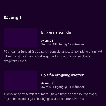
Säsong 1
En kvinna som du
Avsnitt 1
36 min
Tillgänglig 3+ månader
70 år gamla Sundari är trött på sin sons daltande, så hon planerar sin flykt
till en okänd destination i sällskap med sitt barnbarn Niveditha och
svägerska Kaveri.
Fly från dragningskraften
Avsnitt 2
36 min
Tillgänglig 3+ månader
Trion vilar på ett tvivelaktigt motell. Kaveri hittar en osannolik vänskap.
Rajaratnams plötsliga och olägliga sjukdom hotar deras resa.