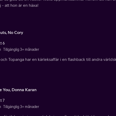
j - att hon är en häxa!
uts, No Cory
t 6
n
Tillgänglig 3+ månader
och Topanga har en kärleksaffär i en flashback till andra världsk
ve You, Donna Karan
t 7
n
Tillgänglig 3+ månader