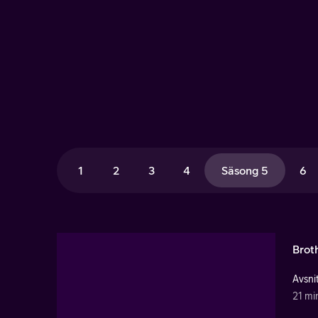
1
2
3
4
Säsong 5
6
Brot
Avsnit
21 mi