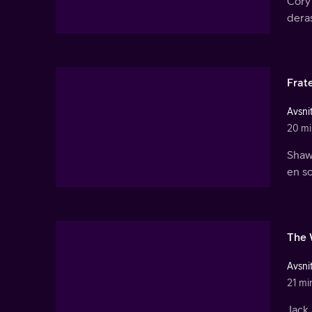
Cory 
deras
Frat
Avsnit
20 mi
Shawn
en so
The 
Avsnit
21 mi
Jack 