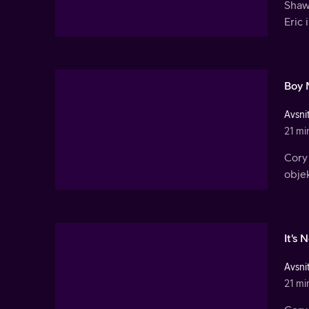
Shawn
Eric 
Boy 
Avsnit
21 mi
Cory 
objek
It's 
Avsnit
21 mi