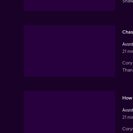
Shawn
Chas
Avsnit
21 mi
Cory 
Than
How 
Avsnit
21 mi
Cory