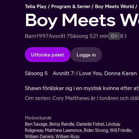
Telia Play
Program & Serier
Boy Meets World
Boy Meets W
Barn
1997
Avsnitt 7
Säsong 5
21 min
0+
8.1
Utforska paket
Logga in
Säsong 5
Avsnitt 7: I Love You, Donna Karan
Shawn förälskar sig i en mystisk kvinna efter a
Om serien: Cory Matthews är i tonåren och ställ
Medverkande
Ben Savage, Betsy Randle, Danielle Fishel, Lindsay
Ridgeway, Matthew Lawrence, Rider Strong, Will Friedle,
William Daniels, William Russ