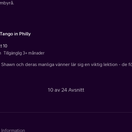
ambyrå.
Tango in Philly
tt 10
n
Tillgänglig 3+ månader
 Shawn och deras manliga vänner lär sig en viktig lektion - de fö
10 av 24 Avsnitt
Information