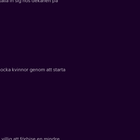
tälla in sig hos dekanen på
locka kvinnor genom att starta
villig att förbise en mindre