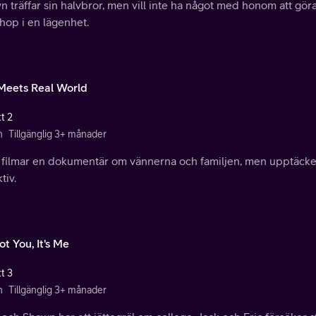
 träffar sin halvbror, men vill inte ha något med honom att göra
ihop i en lägenhet.
Meets Real World
t 2
n
Tillgänglig 3+ månader
filmar en dokumentär om vännerna och familjen, men upptäcker at
tiv.
Not You, It's Me
t 3
n
Tillgänglig 3+ månader