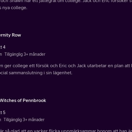
och Shawn har ett jättegräl om college. Jack och Eric försöker s
 nya college.
ernity Row
t 4
n
Tillgänglig 3+ månader
 ger college ett försök och Eric och Jack utarbetar en plan att 
cial sammanslutning i sin lägenhet.
Witches of Pennbrook
t 5
n
Tillgänglig 3+ månader
är så glad att en vacker flicka uppmärksammar honom att han är 