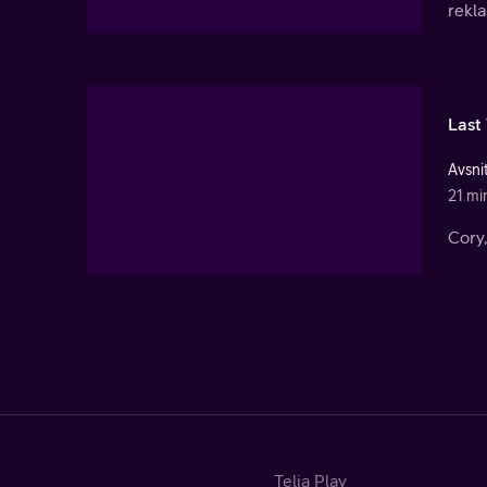
rekl
Last 
Avsni
21 mi
Cory,
Telia Play