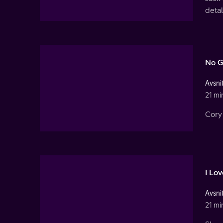
detal
No G
Avsnit
21 mi
Cory 
I Lo
Avsnit
21 mi