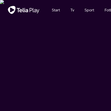
Viktigt meddelande
Start
Tv
Sport
Fot