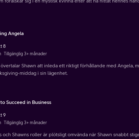
 förälskar sig i en mystisk kvinna efter att ha hittat hennes han
ing Angela
t 8
n
Tillgänglig 3+ månader
övertalar Shawn att inleda ett riktigt förhållande med Angela, 
ksgiving-middag i sin lägenhet.
to Succeed in Business
t 9
n
Tillgänglig 3+ månader
s och Shawns roller är plötsligt omvända när Shawn snabbt stig