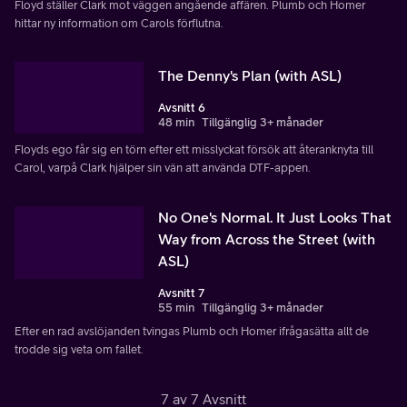
Floyd ställer Clark mot väggen angående affären. Plumb och Homer
hittar ny information om Carols förflutna.
The Denny's Plan (with ASL)
Avsnitt 6
48 min
Tillgänglig 3+ månader
Floyds ego får sig en törn efter ett misslyckat försök att återanknyta till
Carol, varpå Clark hjälper sin vän att använda DTF-appen.
No One's Normal. It Just Looks That
Way from Across the Street (with
ASL)
Avsnitt 7
55 min
Tillgänglig 3+ månader
Efter en rad avslöjanden tvingas Plumb och Homer ifrågasätta allt de
trodde sig veta om fallet.
7 av 7 Avsnitt