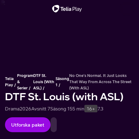
Viktigt meddelande
Program
DTF St.
No One's Normal. It Just Looks
Telia
Säsong
&
Louis (with
That Way From Across The Street
Play
1
Serier
ASL)
(with ASL)
DTF St. Louis (with ASL)
Drama
2026
Avsnitt 7
Säsong 1
55 min
16+
7.3
Utforska paket