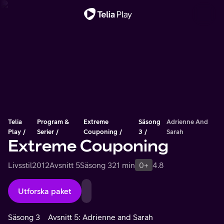
Viktigt meddelande
Telia
Program &
Extreme
Säsong
Adrienne And
Play
Serier
Couponing
3
Sarah
Extreme Couponing
Livsstil
2012
Avsnitt 5
Säsong 3
21 min
0+
4.8
Utforska paket
Säsong 3
Avsnitt 5: Adrienne and Sarah