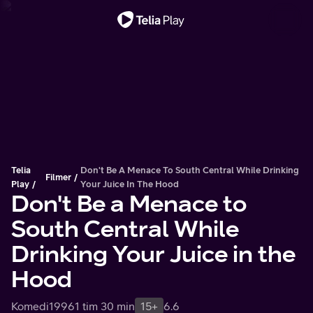
Viktigt meddelande
Telia
Don't Be A Menace To South Central While Drinking
Filmer
Play
Your Juice In The Hood
Don't Be a Menace to
South Central While
Drinking Your Juice in the
Hood
Komedi
1996
1 tim 30 min
15+
6.6