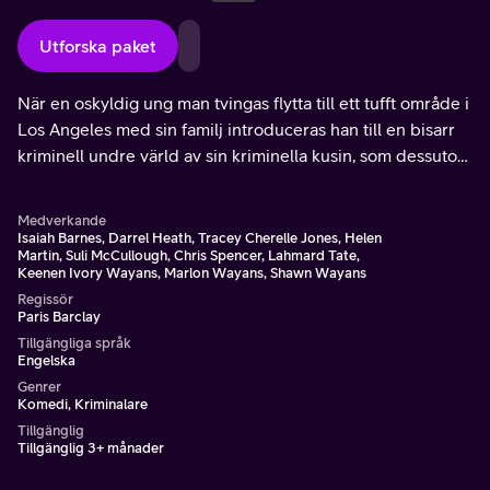
Utforska paket
När en oskyldig ung man tvingas flytta till ett tufft område i
Los Angeles med sin familj introduceras han till en bisarr
kriminell undre värld av sin kriminella kusin, som dessutom
är beväpnad med kärnvapen.
Medverkande
Isaiah Barnes, Darrel Heath, Tracey Cherelle Jones, Helen
Martin, Suli McCullough, Chris Spencer, Lahmard Tate,
Keenen Ivory Wayans, Marlon Wayans, Shawn Wayans
Regissör
Paris Barclay
Tillgängliga språk
Engelska
Genrer
Komedi, Kriminalare
Tillgänglig
Tillgänglig 3+ månader