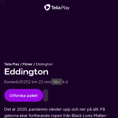
Viktigt meddelande
Telia Play
Filmer
Eddington
Eddington
Komedi
2025
2 tim 22 min
16+
6.6
Utforska paket
Det är 2020, pandemin vänder upp och ner på allt. På
gatorna ekar fortfarande ropen från Black Lives Matter-