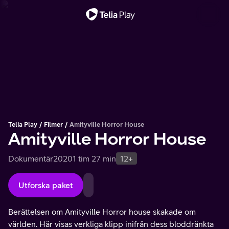
Viktigt meddelande
Telia Play
Filmer
Amityville Horror House
Amityville Horror House
Dokumentär
2020
1 tim 27 min
12+
Utforska paket
Berättelsen om Amityville Horror house skakade om
världen. Här visas verkliga klipp inifrån dess bloddränkta