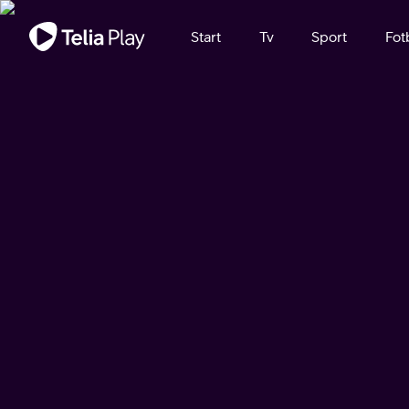
Viktigt meddelande
Start
Tv
Sport
Fot