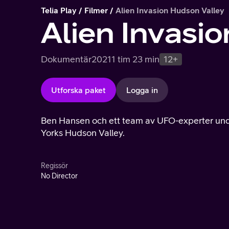
Telia Play
Filmer
Alien Invasion Hudson Valley
Alien Invasi
Dokumentär
2021
1 tim 23 min
12+
Utforska paket
Logga in
Ben Hansen och ett team av UFO-experter under
Yorks Hudson Valley.
Regissör
No Director