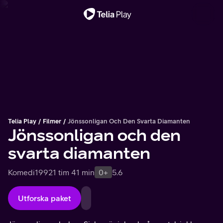
Viktigt meddelande
Telia Play
Filmer
Jönssonligan Och Den Svarta Diamanten
Jönssonligan och den
svarta diamanten
Komedi
1992
1 tim 41 min
0+
5.6
Utforska paket