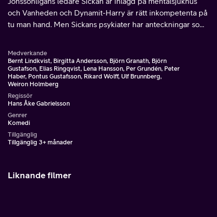
Jönssonligans ledare Sickan är inlagd på mentalsjukhus
och Vanheden och Dynamit-Harry är rätt inkompetenta på
tu man hand. Men Sickans psykiater har anteckningar som
utgör en handbok i brott och Wall-Enberg har en idé.
Medverkande
Bernt Lindkvist, Birgitta Andersson, Björn Granath, Björn
Gustafson, Elias Ringqvist, Lena Hansson, Per Grundén, Peter
Haber, Pontus Gustafsson, Rikard Wolff, Ulf Brunnberg,
Weiron Holmberg
Regissör
Hans Åke Gabrielsson
Genrer
Komedi
Tillgänglig
Tillgänglig 3+ månader
Liknande filmer