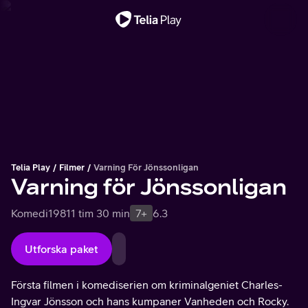
Viktigt meddelande
Telia Play
Filmer
Varning För Jönssonligan
Varning för Jönssonligan
Komedi
1981
1 tim 30 min
7+
6.3
Utforska paket
Första filmen i komediserien om kriminalgeniet Charles-
Ingvar Jönsson och hans kumpaner Vanheden och Rocky.