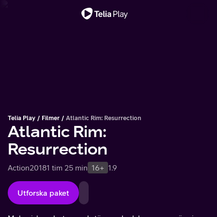
Viktigt meddelande
Telia Play
Filmer
Atlantic Rim: Resurrection
Atlantic Rim:
Resurrection
Action
2018
1 tim 25 min
16+
1.9
Utforska paket