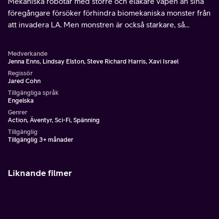
Mekaniska robotar med större och elakare vapen än sina
föregångare försöker förhindra biomekaniska monster från
att invadera LA. Men monstren är också starkare, så
robotarnas piloter rusar till för att besegra varelserna.
Medverkande
Jenna Enns, Lindsay Elston, Steve Richard Harris, Xavi Israel
Regissör
Jared Cohn
Tillgängliga språk
Engelska
Genrer
Action, Äventyr, Sci-Fi, Spänning
Tillgänglig
Tillgänglig 3+ månader
Liknande filmer