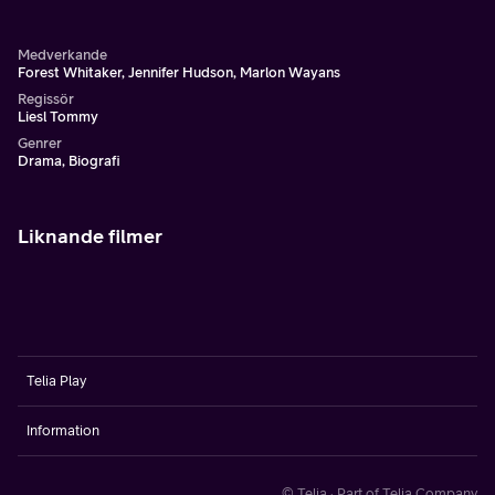
internationell superstjärna och hittar sin helt egna röst.
Medverkande
Forest Whitaker, Jennifer Hudson, Marlon Wayans
Regissör
Liesl Tommy
Genrer
Drama, Biografi
Liknande filmer
Telia Play
Information
© Telia · Part of Telia Company