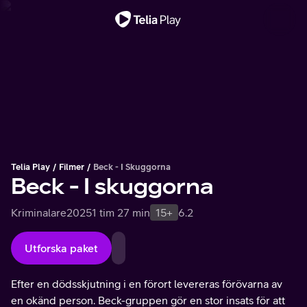
Viktigt meddelande
Telia Play
Filmer
Beck - I Skuggorna
Beck - I skuggorna
Kriminalare
2025
1 tim 27 min
15+
6.2
Utforska paket
Efter en dödsskjutning i en förort levereras förövarna av
en okänd person. Beck-gruppen gör en stor insats för att