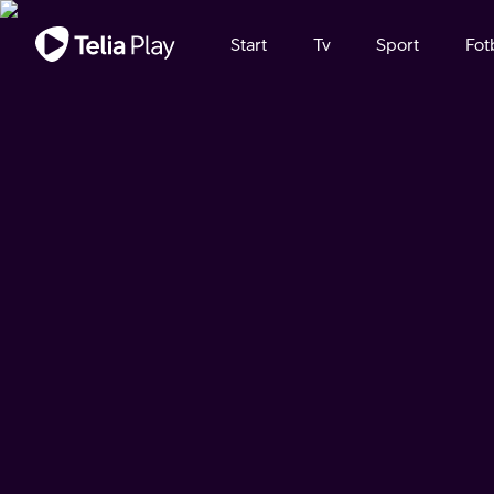
Viktigt meddelande
Start
Tv
Sport
Fot