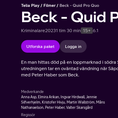
Telia Play
Filmer
Beck - Quid Pro Quo
Beck - Quid 
Kriminalare
2023
1 tim 30 min
15+
6.1
Utforska paket
Logga in
En man hittas död på en loppmarknad i södra S
utredningen tar en oväntad vändning när Säpo i
med Peter Haber som Beck.
Medverkande
Anna Asp, Elmira Arikan, Ingvar Hirdwall, Jennie
Silfverhjelm, Kristofer Hivju, Martin Wallström, Måns
Nathanaelson, Peter Haber, Valter Skarsgård
Regissör