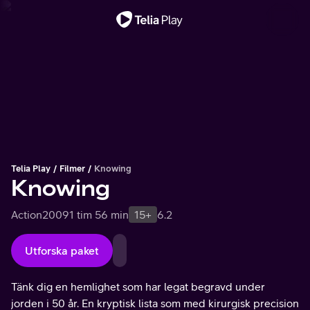
Viktigt meddelande
Telia Play
Filmer
Knowing
Knowing
Action
2009
1 tim 56 min
15+
6.2
Utforska paket
Tänk dig en hemlighet som har legat begravd under
jorden i 50 år. En kryptisk lista som med kirurgisk precision