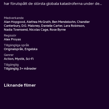
har förutspått de största globala katastroferna under de
senaste fem årtiondena.
Medverkande
Alan Hopgood, Alethea McGrath, Ben Mendelsohn, Chandler
Canterbury, D.G. Maloney, Danielle Carter, Lara Robinson,
Nadia Townsend, Nicolas Cage, Rose Byrne
Regissör
Alex Proyas
Tillgängliga språk
Originalspråk, Engelska
Genrer
Action, Mystik, Sci-Fi
Tillgänglig
Tillgänglig 3+ månader
Liknande filmer