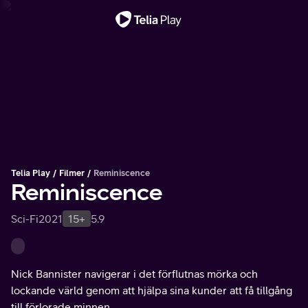
Viktigt meddelande
Telia Play
Filmer
Reminiscence
Reminiscence
Sci-Fi
2021
15+
5.9
Nick Bannister navigerar i det förflutnas mörka och
lockande värld genom att hjälpa sina kunder att få tillgång
till förlorade minnen.