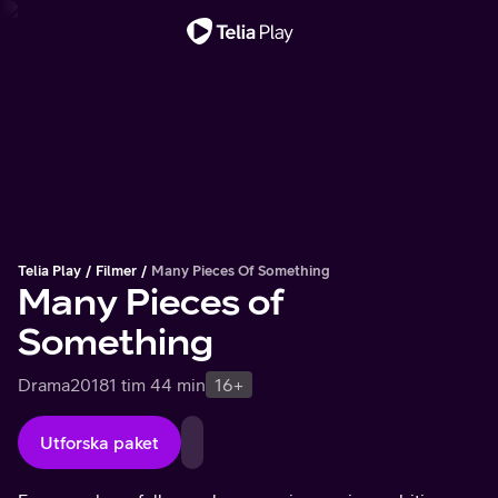
Viktigt meddelande
Telia Play
Filmer
Many Pieces Of Something
Many Pieces of
Something
Drama
2018
1 tim 44 min
16+
Utforska paket