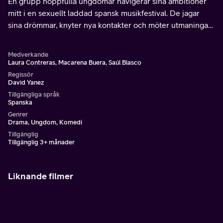
En grupp hoppfulla ungdomar navigerar sina ambitioner
mitt i en sexuellt laddad spansk musikfestival. De jagar
sina drömmar, knyter nya kontakter och möter utmaningar
som kommer att forma deras framtid.
Medverkande
Laura Contreras, Macarena Buera, Saúl Blasco
Regissör
David Yanez
Tillgängliga språk
Spanska
Genrer
Drama, Ungdom, Komedi
Tillgänglig
Tillgänglig 3+ månader
Liknande filmer