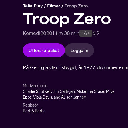
Telia Play
Filmer
Troop Zero
Troop Zero
Komedi
2020
1 tim 38 min
16+
6.9
Utforska paket
Logga in
På Georgias landsbygd, år 1977, drömmer en mi
Medverkande
Charlie Shotwell, Jim Gaffigan, Mckenna Grace, Mike
Epps, Viola Davis, and Allison Janney
Regissör
Bert & Bertie