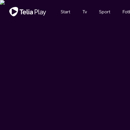
Viktigt meddelande
Start
Tv
Sport
Fot