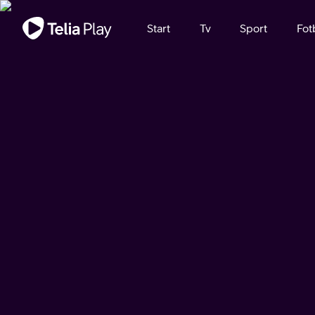
Viktigt meddelande
Start
Tv
Sport
Fot