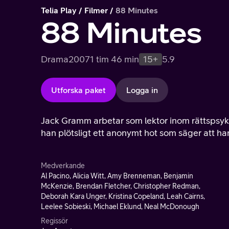
Telia Play
Filmer
88 Minutes
88 Minutes
Drama
2007
1 tim 46 min
15+
5.9
Utforska paket
Logga in
Jack Gramm arbetar som lektor inom rättspsyki
han plötsligt ett anonymt hot som säger att han
Medverkande
Al Pacino, Alicia Witt, Amy Brenneman, Benjamin
McKenzie, Brendan Fletcher, Christopher Redman,
Deborah Kara Unger, Kristina Copeland, Leah Cairns,
Leelee Sobieski, Michael Eklund, Neal McDonough
Regissör