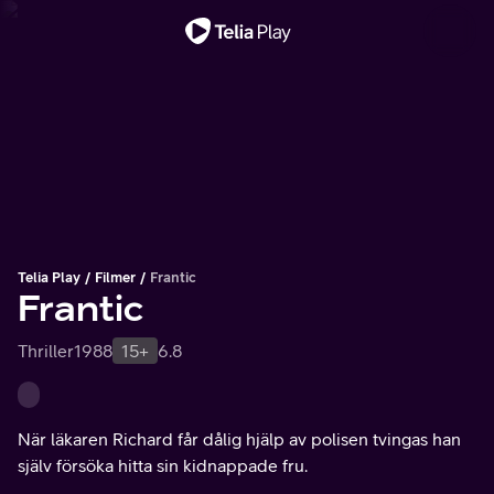
Viktigt meddelande
Telia Play
Filmer
Frantic
Frantic
Thriller
1988
15+
6.8
När läkaren Richard får dålig hjälp av polisen tvingas han
själv försöka hitta sin kidnappade fru.