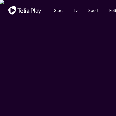
Viktigt meddelande
Start
Tv
Sport
Fot