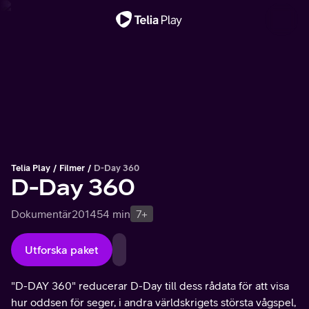
Viktigt meddelande
Telia Play
Filmer
D-Day 360
D-Day 360
Dokumentär
2014
54 min
7+
Utforska paket
"D-DAY 360" reducerar D-Day till dess rådata för att visa
hur oddsen för seger, i andra världskrigets största vågspel,