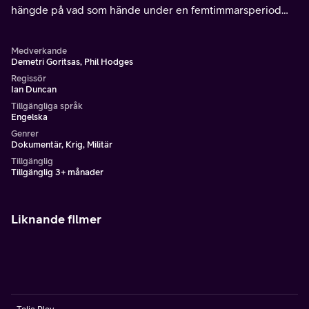
hängde på vad som hände under en femtimmarsperiod
längs en åtta kilometer lång slång fransk kuststräcka.
Medverkande
Demetri Goritsas, Phil Hodges
Regissör
Ian Duncan
Tillgängliga språk
Engelska
Genrer
Dokumentär, Krig, Militär
Tillgänglig
Tillgänglig 3+ månader
Liknande filmer