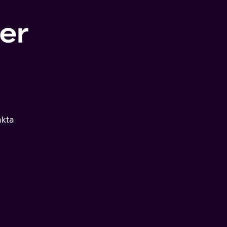
er
akta