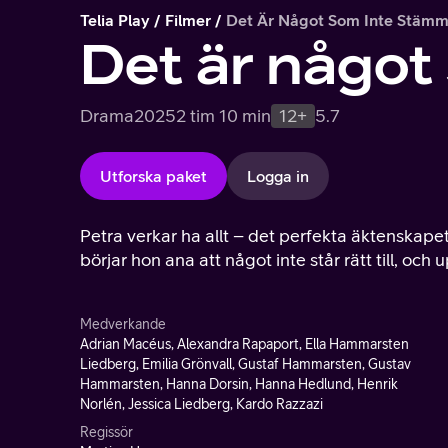
Telia Play
Filmer
Det Är Något Som Inte Stämm
Det är något
Drama
2025
2 tim 10 min
12+
5.7
Utforska paket
Logga in
Petra verkar ha allt – det perfekta äktenskape
börjar hon ana att något inte står rätt till, oc
Medverkande
Adrian Macéus, Alexandra Rapaport, Ella Hammarsten
Liedberg, Emilia Grönvall, Gustaf Hammarsten, Gustav
Hammarsten, Hanna Dorsin, Hanna Hedlund, Henrik
Norlén, Jessica Liedberg, Kardo Razzazi
Regissör