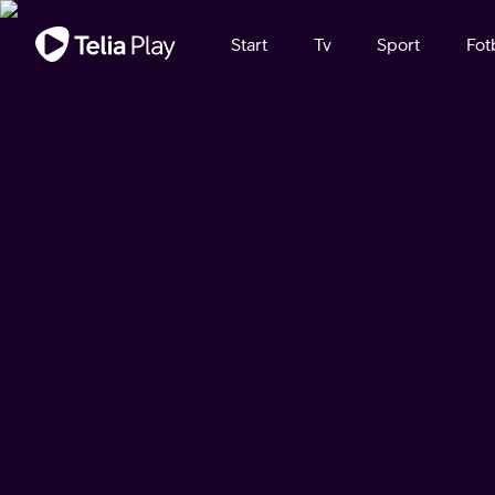
Viktigt meddelande
Start
Tv
Sport
Fot