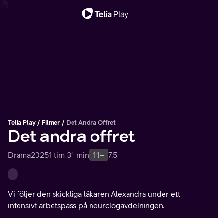
Viktigt meddelande
Telia Play
Filmer
Det Andra Offret
Det andra offret
Drama
2025
1 tim 31 min
11+
7.5
Vi följer den skickliga läkaren Alexandra under ett
intensivt arbetspass på neurologavdelningen.