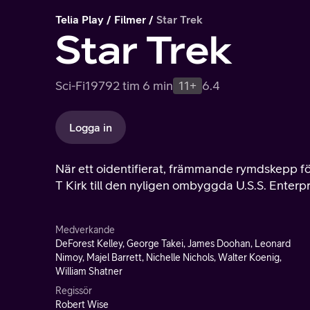
Telia Play
Filmer
Star Trek
Star Trek
Sci-Fi
1979
2 tim 6 min
11+
6.4
Logga in
När ett oidentifierat, främmande rymdskepp fö
T Kirk till den nyligen ombyggda U.S.S. Enterp
Medverkande
DeForest Kelley, George Takei, James Doohan, Leonard
Nimoy, Majel Barrett, Nichelle Nichols, Walter Koenig,
William Shatner
Regissör
Robert Wise