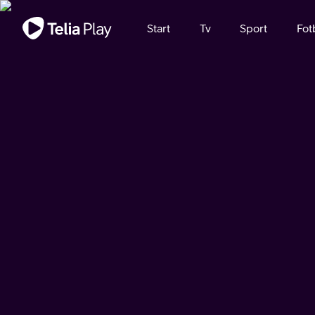
Viktigt meddelande
Start
Tv
Sport
Fot