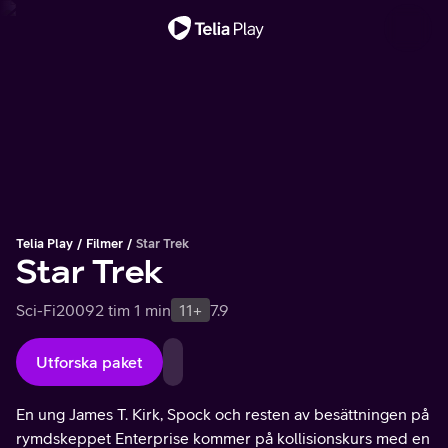
Viktigt meddelande
Telia Play
Filmer
Star Trek
Star Trek
Sci-Fi
2009
2 tim 1 min
11+
7.9
Utforska paket
En ung James T. Kirk, Spock och resten av besättningen på
rymdskeppet Enterprise kommer på kollisionskurs med en