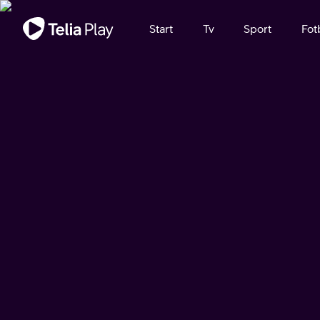
Viktigt meddelande
Start
Tv
Sport
Fot