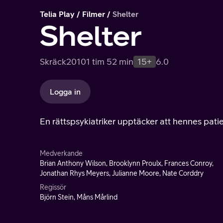
Telia Play
Filmer
Shelter
Shelter
Skräck
2010
1 tim 52 min
15+
6.0
Logga in
En rättspsykiatriker upptäcker att hennes pati
Medverkande
Brian Anthony Wilson, Brooklynn Proulx, Frances Conroy,
Jonathan Rhys Meyers, Julianne Moore, Nate Corddry
Regissör
Björn Stein, Måns Mårlind