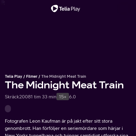
Viktigt meddelande
Telia Play
Filmer
The Midnight Meat Train
The Midnight Meat Train
Skräck
2008
1 tim 33 min
15+
6.0
Fotografen Leon Kaufman är på jakt efter sitt stora
genombrott. Han förföljer en seriemördare som härjar i
New Yorks tunnelbana och tvingas samtidigt utforska sina