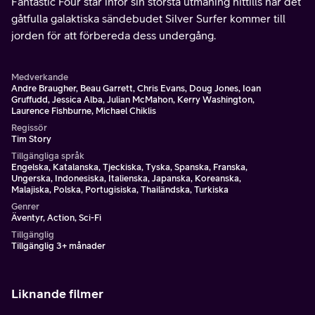
Fantastic Four står inför sin största utmaning hittills när det
gåtfulla galaktiska sändebudet Silver Surfer kommer till
jorden för att förbereda dess undergång.
Medverkande
Andre Braugher, Beau Garrett, Chris Evans, Doug Jones, Ioan
Gruffudd, Jessica Alba, Julian McMahon, Kerry Washington,
Laurence Fishburne, Michael Chiklis
Regissör
Tim Story
Tillgängliga språk
Engelska, Katalanska, Tjeckiska, Tyska, Spanska, Franska,
Ungerska, Indonesiska, Italienska, Japanska, Koreanska,
Malajiska, Polska, Portugisiska, Thailändska, Turkiska
Genrer
Äventyr, Action, Sci-Fi
Tillgänglig
Tillgänglig 3+ månader
Liknande filmer