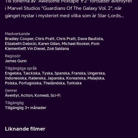
Till tonerna av "Awesome Mixtape #2" fortsätter äventyret
i Marvel Studios "Guardians Of The Galaxy Vol. 2", när
gänget nystar i mysteriet med vilka som är Star-Lords
riktiga föräldrar.
Medverkande
Bradley Cooper, Chris Pratt, Chris Pratt, Dave Bautista,
Elizabeth Debicki, Karen Gillan, Michael Rooker, Pom
Klementieff, Vin Diesel, Zoë Saldana
Regissör
James Gunn
Tillgängliga språk
Engelska, Tjeckiska, Tyska, Spanska, Franska, Ungerska,
Indonesiska, Italienska, Japanska, Koreanska, Malajiska,
Polska, Portugisiska, Thailändska, Turkiska
Genrer
Äventyr, Action, Komedi, Sci-Fi
Tillgänglig
Tillgänglig 3+ månader
Liknande filmer