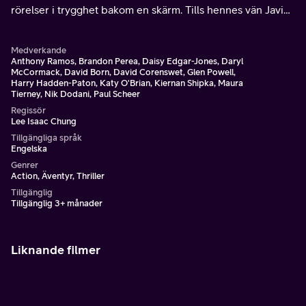
rörelser i trygghet bakom en skärm. Tills hennes vän Javi
lurar ut henne på fältet, där hon träffar Tyler.
Medverkande
Anthony Ramos, Brandon Perea, Daisy Edgar-Jones, Daryl
McCormack, David Born, David Corenswet, Glen Powell,
Harry Hadden-Paton, Katy O'Brian, Kiernan Shipka, Maura
Tierney, Nik Dodani, Paul Scheer
Regissör
Lee Isaac Chung
Tillgängliga språk
Engelska
Genrer
Action, Äventyr, Thriller
Tillgänglig
Tillgänglig 3+ månader
Liknande filmer