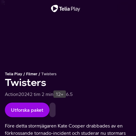
Viktigt meddelande
Telia Play
Filmer
Twisters
Twisters
Action
2024
2 tim 2 min
12+
6.5
Utforska paket
Före detta stormjägaren Kate Cooper drabbades av en
förkrossande tornado-incident och studerar nu stormars