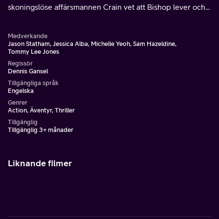
skoningslöse affärsmannen Crain vet att Bishop lever och
han behöver honom för ett uppdrag.
Medverkande
Jason Statham, Jessica Alba, Michelle Yeoh, Sam Hazeldine,
Tommy Lee Jones
Regissör
Dennis Gansel
Tillgängliga språk
Engelska
Genrer
Action, Äventyr, Thriller
Tillgänglig
Tillgänglig 3+ månader
Liknande filmer