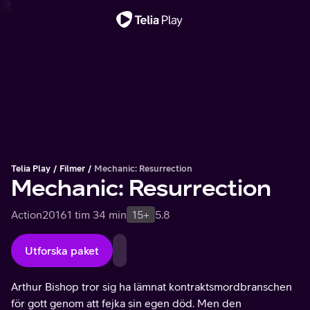
Viktigt meddelande
Telia Play
Filmer
Mechanic: Resurrection
Mechanic: Resurrection
Action
2016
1 tim 34 min
15+
5.8
Utforska paket
Arthur Bishop tror sig ha lämnat kontraktsmordbranschen
för gott genom att fejka sin egen död. Men den